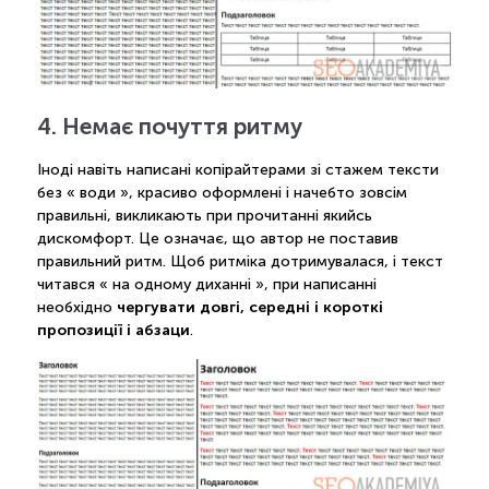
4. Немає почуття ритму
Іноді навіть написані копірайтерами зі стажем тексти
без « води », красиво оформлені і начебто зовсім
правильні, викликають при прочитанні якийсь
дискомфорт. Це означає, що автор не поставив
правильний ритм. Щоб ритміка дотримувалася, і текст
читався « на одному диханні », при написанні
чергувати довгі, середні і короткі
необхідно
пропозиції і абзаци
.