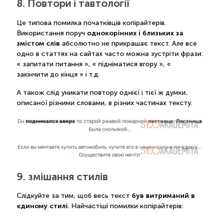
8. Повтори і тавтології
Це типова помилка початківців копірайтерів.
однокорінних і близьких за
Використання поруч
змістом слів
абсолютно не прикрашає текст. Але все
одно в статтях на сайтах часто можна зустріти фрази:
« запитати питання », « підніматися вгору », «
закінчити до кінця » і т.д.
А також слід уникати повтору однієї і тієї ж думки,
описаної різними словами, в різних частинах тексту.
9. змішання стилів
був витриманий в
Слідкуйте за тим, щоб весь текст
єдиному стилі
. Найчастіші помилки копірайтерів: