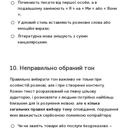
Починають писати від першої особи, а в
подальшому замінюють « Я » на « Ми » або « Вони
»;
У діловий стиль вставляють розмовні слова або
емоційні вирази;
Літературна мова змішують з сухим
канцелярським.
10. Неправильно обраний тон
Правильно вибирати тон важливо не тільки при
особистій розмові, але і при створенні контенту.
Кожен текст розрахований на певну цільову
аудиторію, і розмовляти з людьми потрібно найбільш
є кілька
близьким для їх розуміння мовою. але
загальних правил вибору тону
оповідання, порушення
яких вважається серйозною помилкою копірайтера:
Чи не хваліть товари або послуги бездоказово –