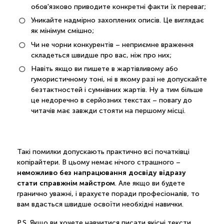
обов'язково приводите конкретні факти їх переваг;
Уникайте надмірно захоплених описів. Це виглядає
як мінімум смішно;
Чи не чорни конкурентів – неприємне враження
складеться швидше про вас, ніж про них;
Навіть якщо ви пишете в жартівливому або
гумористичному тоні, ні в якому разі не допускайте
безтактностей і сумнівних жартів. Ну а тим більше
це недоречно в серйозних текстах – повагу до
читачів має завжди стояти на першому місці.
Такі помилки допускають практично всі початківці
копірайтери. В цьому немає нічого страшного –
неможливо без напрацювання досвіду відразу
стати справжнім майстром
. Але якщо ви будете
гранично уважні, і врахуєте поради професіоналів, то
вам вдасться швидше освоїти необхідні навички.
P.S. Якщо ви хочете навчитися писати якісні тексти,