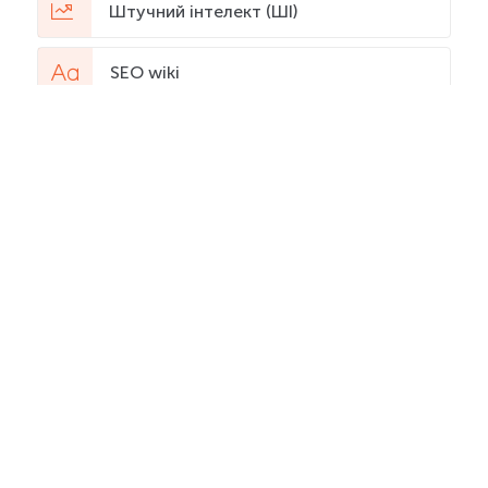
Штучний інтелект (ШІ)
SEO wiki
Популярні статті
Огляд сервісів для
створення прототипу
сайту
498802
Повний список
професій в IT
технологіях
298999
Noindex і nofollow –
надійні помічники