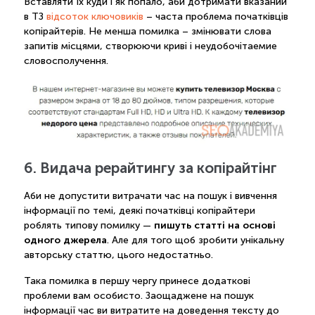
Вставляти їх куди і як попало, аби дотримати вказаний
в ТЗ
відсоток ключовиків
– часта проблема початківців
копірайтерів. Не менша помилка – змінювати слова
запитів місцями, створюючи криві і неудобочітаемие
словосполучення.
6. Видача рерайтингу за копірайтінг
Аби не допустити витрачати час на пошук і вивчення
інформації по темі, деякі початківці копірайтери
пишуть статті на основі
роблять типову помилку —
одного джерела
. Але для того щоб зробити унікальну
авторську статтю, цього недостатньо.
Така помилка в першу чергу принесе додаткові
проблеми вам особисто. Заощаджене на пошук
інформації час ви витратите на доведення тексту до