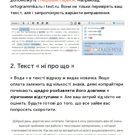
допоможуть
спеціальні сервіси
, Наприклад,
orfogrammka.ru і text.ru. Вони не тільки перевірять ваш
текст, але і запропонують варіанти виправлення.
2. Текст « ні про що »
« Вода » в тексті відразу ж видає новачка. Якщо
оплата залежить від кількості знаків, деякі копірайтери
щедро розбавляти його довгими «
починають
ліричними відступами »
. Але ваш хитрий хід ніхто не
оцінить. Будьте готові до того, що все зайве вас
попросять скоротити.