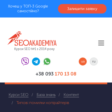
Хочеш у ТОП-3 Google
Залишити заявку
самостійно?
Курси SEO №1 з 2014 року
ua
ru
+38 093
170 13 08
Курси SEO
База знань
Контент
Типові помилки копірайтерів