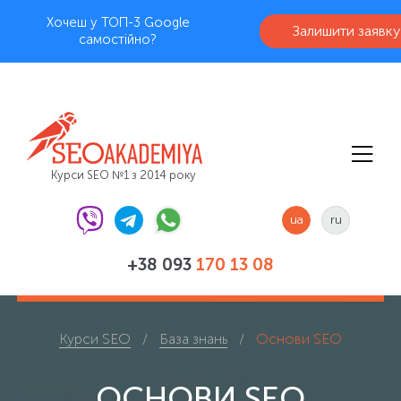
Хочеш у ТОП-3 Google
Залишити заявку
самостійно?
Курси SEO №1 з 2014 року
ua
ru
+38 093
170 13 08
Курси SEO
База знань
Основи SEO
ОСНОВИ SEO