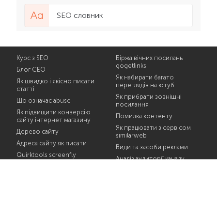
SEO словник
Курс з SEO
Біржа вічних посилань
gogetlinks
Блог СЕО
Як набирати багато
Як швидко і якісно писати
переглядів на ютуб
статті
Як прибрати зовнішні
Що означає abuse
посилання
Як підвищити конверсію
Помилка контенту
сайту інтернет магазину
Як працювати з сервісом
Дерево сайту
similarweb
Адреса сайту як писати
Види та засоби реклами
Quirktools screenfly
Аналіз аудиторії каналу
Що таке топ
ютуб
Актуальність контенту
Де шукати запити
Курс СЕО
Блог SEO
Відео інструкції ютуб
Інтернет магазин і