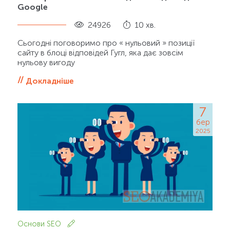
Google
24926
10 хв.
Сьогодні поговоримо про « нульовий » позиції
сайту в блоці відповідей Гугл, яка дає зовсім
нульову вигоду
Докладніше
7
бер
2025
Основи SEO