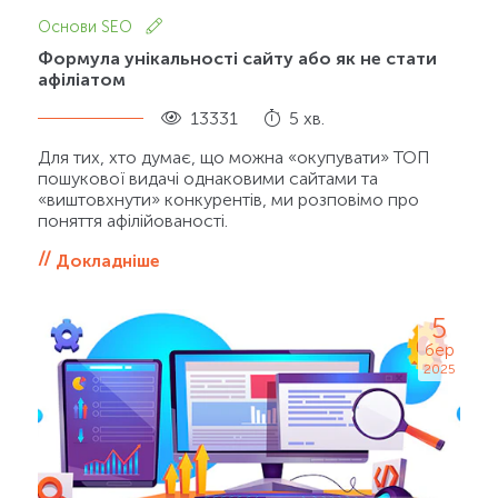
Основи SEO
Формула унікальності сайту або як не стати
афіліатом
13331
5 хв.
Для тих, хто думає, що можна «окупувати» ТОП
пошукової видачі однаковими сайтами та
«виштовхнути» конкурентів, ми розповімо про
поняття афілійованості.
Докладніше
5
бер
2025