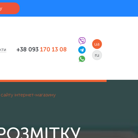
у
ua
+38 093
170 13 08
кти
ru
 сайту інтернет-магазину
РОЗМІТКУ