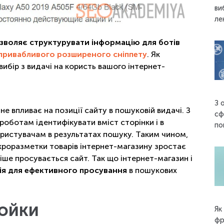
ви
ле
зволяє структурувати інформацію для ботів
привабливого розширеного сніппету
. Як
ибір з видачі на користь вашого інтернет-
З 
е впливає на позиції сайту в пошуковій видачі. З
сф
оботам ідентифікувати вміст сторінки і в
по
ристувачам в результатах пошуку. Таким чином,
кроразметки товарів інтернет-магазину зростає
ніше просувається сайт. Так що інтернет-магазин і
ія для ефективного просування
в пошукових
ройки
Як
фр