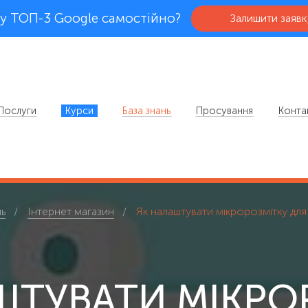
у ТОП-3 Google самостійно?
Залишити заявк
Послуги
Курси
База знань
Просування
Конта
ь
Інтернет магазин
Як налаштувати мікророзмітку для
ШТУВАТИ МІКРО