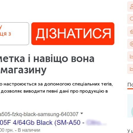
у
ця з
етка і навіщо вона
-магазину
о настроюється за допомогою спеціальних тегів,
По
дозволяє виводити певні дані про продукцію в
У 