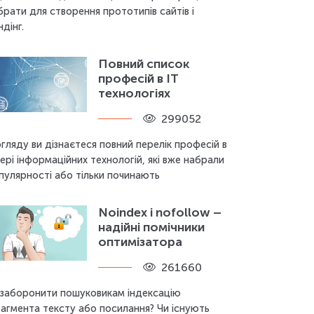
брати для створення прототипів сайтів і
ндінг.
Повний список
професій в IT
технологіях
299052
огляду ви дізнаєтеся повний перелік професій в
ері інформаційних технологій, які вже набрали
пулярності або тільки починають
Noindex і nofollow –
надійні помічники
оптимізатора
261660
 заборонити пошуковикам індексацію
агмента тексту або посилання? Чи існують