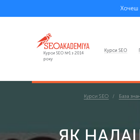
Хочеш 
Курси SEO
Курси SEO №1 з 2014
року
Курси SEO
База знан
ЯК НАЛА