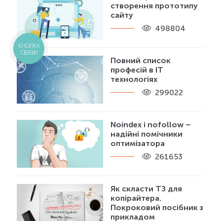
створення прототипу
сайту
498804
КНОПКА
СВЯЗИ
Повний список
професій в IT
технологіях
299022
Noindex і nofollow –
надійні помічники
оптимізатора
261653
Як скласти ТЗ для
копірайтера.
Покроковий посібник з
прикладом