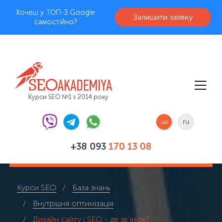
Хочеш у ТОП-3 Google
Залишити заявку
самостійно?
Курси SEO №1 з 2014 року
ua
ru
+38 093
170 13 08
Курси SEO
База знань
Внутрішня оптимізація
Дизайн сайту і SEO - де зв'язок?