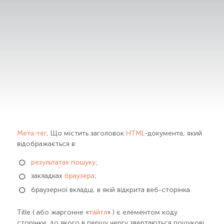
Мета-тег
, Що містить заголовок
HTML
-документа, який
відображається в:
результатах пошуку
;
закладках
браузера
;
браузерної вкладці, в якій відкрита веб-сторінка.
Title ( або жаргонне «
тайтл
» ) є елементом коду
сторінки, до якого в першу чергу звертаються пошукові