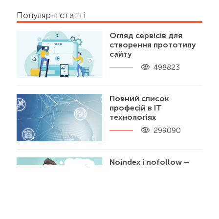
Популярні статті
Огляд сервісів для
створення прототипу
сайту
498823
Повний список
професій в IT
технологіях
299090
Noindex і nofollow –
надійні помічники
оптимізатора
261664