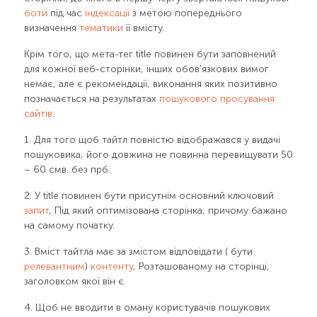
боти
під час
індексації
з метою попереднього
визначення
тематики
її вмісту.
Крім того, що мета-тег title повинен бути заповнений
для кожної веб-сторінки, інших обов'язкових вимог
немає, але є рекомендації, виконання яких позитивно
позначається на результатах
пошукового просування
сайтів
:
1. Для того щоб тайтл повністю відображався у видачі
пошуковика, його довжина не повинна перевищувати 50
– 60 смв. без прб.
2. У title повинен бути присутнім основний ключовий
запит
, Під який оптимізована сторінка, причому бажано
на самому початку.
3. Вміст тайтла має за змістом відповідати ( бути
релевантним
)
контенту
, Розташованому на сторінці,
заголовком якої він є.
4. Щоб не вводити в оману користувачів пошукових