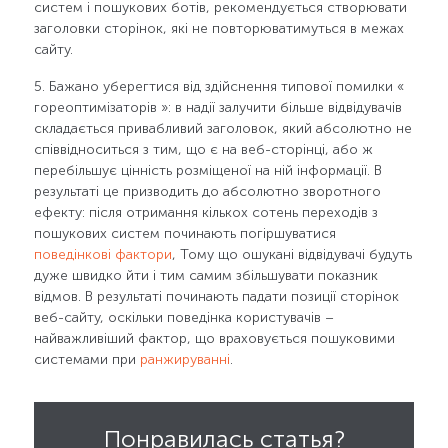
систем і пошукових ботів, рекомендується створювати
заголовки сторінок, які не повторюватимуться в межах
сайту.
5. Бажано уберегтися від здійснення типової помилки «
гореоптимізаторів »: в надії залучити більше відвідувачів
складається привабливий заголовок, який абсолютно не
співвідноситься з тим, що є на веб-сторінці, або ж
перебільшує цінність розміщеної на ній інформації. В
результаті це призводить до абсолютно зворотного
ефекту: після отримання кількох сотень переходів з
пошукових систем починають погіршуватися
поведінкові фактори
, Тому що ошукані відвідувачі будуть
дуже швидко йти і тим самим збільшувати показник
відмов. В результаті починають падати позиції сторінок
веб-сайту, оскільки поведінка користувачів –
найважливіший фактор, що враховується пошуковими
системами при
ранжируванні
.
Понравилась статья?