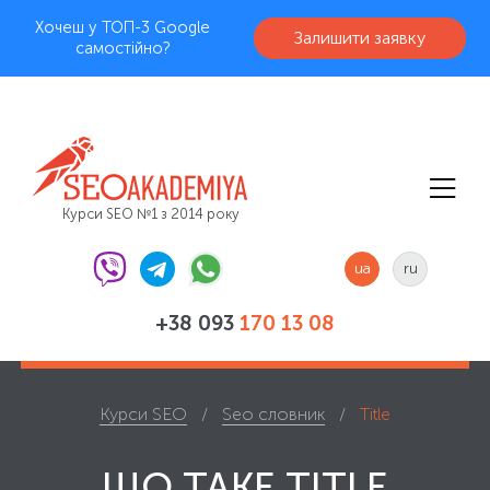
Хочеш у ТОП-3 Google
Залишити заявку
самостійно?
Курси SEO №1 з 2014 року
ua
ru
+38 093
170 13 08
Курси SEO
Seo словник
Title
ЩО ТАКЕ TITLE