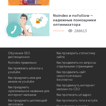
Noindex и nofollow –
надежные помощники
оптимизатора
288613
Обучение SEO
Как проверить статистику
дистанционно
сайта
Noindex правильно
Как продвигать нч запросы
отдельными страницами
Как привязать adsense к
youtube
Как продвигать сайт
самостоятельно
Как придумать имя для
бесплатно
канала на youtube
Как продвинуть интернет
Как придумать
магазин по СЕО
оригинальное название для
интернет магазина
Как прописать url адрес
Как придумать цепляющий
Как прописать теги в ютубе
заголовок