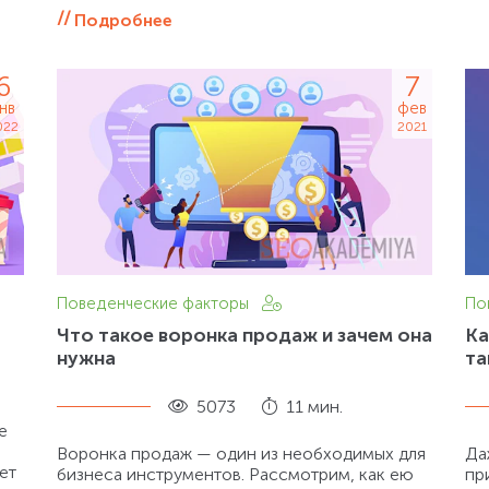
Подробнее
6
7
нв
фев
022
2021
Поведенческие факторы
По
Что такое воронка продаж и зачем она
Ка
нужна
та
5073
11 мин.
е
Воронка продаж — один из необходимых для
Да
ет
бизнеса инструментов. Рассмотрим, как ею
пр