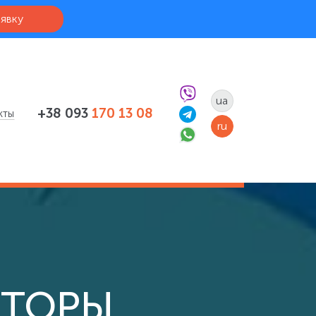
аявку
ua
+38 093
170 13 08
кты
ru
КТОРЫ