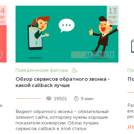
14
13
ар
мар
025
2024
Поведенческие факторы
По
Обзор сервисов обратного звонка -
По
какой callback лучше
19501
9 мин.
ть
Ра
вл
Виджет обратного звонка – обязательный
рез
элемент сайта, которому нужны хорошие
показатели конверсии. Обзор лучших
сервисов callback в этой статье.