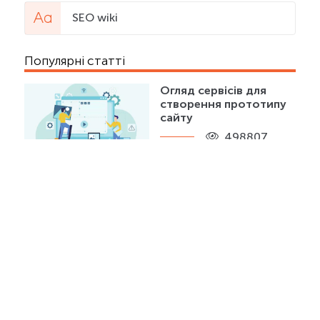
SEO wiki
Популярні статті
Огляд сервісів для
створення прототипу
сайту
498807
Повний список
професій в IT
технологіях
299027
Noindex і nofollow –
надійні помічники
оптимізатора