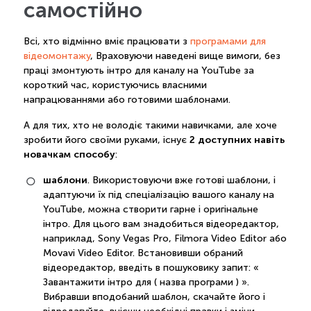
самостійно
Всі, хто відмінно вміє працювати з
програмами для
відеомонтажу
, Враховуючи наведені вище вимоги, без
праці змонтують інтро для каналу на YouTube за
короткий час, користуючись власними
напрацюваннями або готовими шаблонами.
А для тих, хто не володіє такими навичками, але хоче
2 доступних навіть
зробити його своїми руками, існує
новачкам способу
:
шаблони
. Використовуючи вже готові шаблони, і
адаптуючи їх під спеціалізацію вашого каналу на
YouTube, можна створити гарне і оригінальне
інтро. Для цього вам знадобиться відеоредактор,
наприклад, Sony Vegas Pro, Filmora Video Editor або
Movavi Video Editor. Встановивши обраний
відеоредактор, введіть в пошуковику запит: «
Завантажити інтро для ( назва програми ) ».
Вибравши вподобаний шаблон, скачайте його і