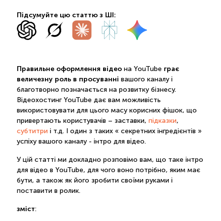
Підсумуйте цю статтю з ШІ:
Правильне оформлення відео
грає
на YouTube
величезну роль в просуванні
вашого каналу і
благотворно позначається на розвитку бізнесу.
Відеохостинг YouTube дає вам можливість
використовувати для цього масу корисних фішок, що
привертають користувачів – заставки,
підказки
,
субтитри
і т.д. І один з таких « секретних інгредієнтів »
успіху вашого каналу - інтро для відео.
У цій статті ми докладно розповімо вам, що таке інтро
для відео в YouTube, для чого воно потрібно, яким має
бути, а також як його зробити своїми руками і
поставити в ролик.
зміст
: