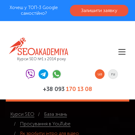
Хочеш у ТОП-3 Google
Залишити заявку
самостійно?
Курси SEO №1 з 2014 року
ua
ru
+38 093
170 13 08
Курси SEO
База знань
Просування в YouTube
Як зробити інтро для відео