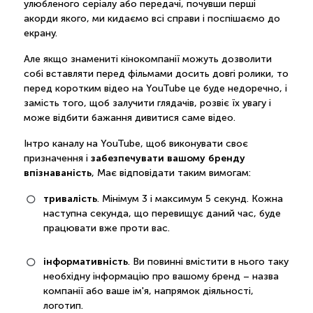
улюбленого серіалу або передачі, почувши перші
акорди якого, ми кидаємо всі справи і поспішаємо до
екрану.
Але якщо знамениті кінокомпанії можуть дозволити
собі вставляти перед фільмами досить довгі ролики, то
перед коротким відео на YouTube це буде недоречно, і
замість того, щоб залучити глядачів, розвіє їх увагу і
може відбити бажання дивитися саме відео.
Інтро каналу на YouTube, щоб виконувати своє
забезпечувати вашому бренду
призначення і
впізнаваність
, Має відповідати таким вимогам:
тривалість
. Мінімум 3 і максимум 5 секунд. Кожна
наступна секунда, що перевищує даний час, буде
працювати вже проти вас.
інформативність
. Ви повинні вмістити в нього таку
необхідну інформацію про вашому бренд – назва
компанії або ваше ім'я, напрямок діяльності,
логотип.