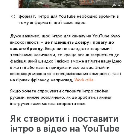
формат
. Інтро для YouTube необхідно зробити в
тому ж форматі, що і саме відео.
Дуже важливо, щоб інтро для каналу на YouTube було
це підвищить довіру і повагу до
високої якості –
вашого бренду
. Якщо ви не володієте творчими і
технічними навичками, то краще все ж звернеться до
фахівця, який швидко і якісно зможе втілити вашу ідею
в життя або навіть придумати все за вас. Знайти
виконавця можна як в спеціалізованих компаніях, так і
на біржах фрілансу, наприклад,
Work-zilla
.
Якщо хочете спробувати створити інтро своїми
руками, нижче розглянемо, як це зробити, і якими
інструментами можна скористатися.
Як створити і поставити
інтро в відео на YouTube