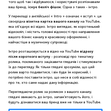
того щоб так і відбувалося, і користувачі розпізнавали
існує безліч фішок
ваш бренд,
. Одна з таких - інтро.
У перекладі з англійської « Intro » означає « вступ ». це
візитна картка вашого каналу
своєрідна
на YouTube,
яка об'єднує всі відео. Інтро виглядає, як коротенький
відеокліп, і містить головні відомості про направлення
вашого бізнес каналу в красивому оформленні, і
найчастіше в музичному супроводі.
відразу
Інтро розташовується в відео на YouTube
після короткого вступу
- розповіді про тематику
ролика, покликаного зацікавити глядачів і стимулювати
їх до перегляду. Як тільки глядачі зрозуміли, що цей
ролик варто подивитися, і він буде їм корисний, і
потрібно поставити інтро, що несе в собі відомості
про те, хто саме надає дану інформацію.
Переглядаючи ролик за роликом з вашого каналу,
глядачі звикають до інтро, запам'ятовують його, і
будуть дізнаватися ваш бренд вже не тільки в YouTube.