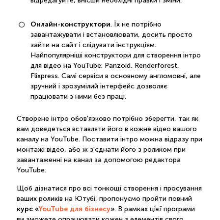
відредагуйте, внісши необхідні правки і зміни.
Онлайн-конструктори
. Їх не потрібно
завантажувати і встановлювати, досить просто
зайти на сайт і слідувати інструкціям.
Найпопулярніші конструктори для створення інтро
для відео на YouTube: Panzoid, Renderforest,
Flixpress. Самі сервіси в основному англомовні, але
зручний і зрозумілий інтерфейс дозволяє
працювати з ними без праці.
Створене інтро обов'язково потрібно зберегти, так як
вам доведеться вставляти його в кожне відео вашого
каналу на YouTube. Поставити інтро можна відразу при
монтажі відео, або ж з'єднати його з роликом при
завантаженні на канал за допомогою редактора
YouTube.
Щоб дізнатися про всі тонкощі створення і просування
ваших роликів на Ютубі, пропонуємо пройти повний
курс «
YouTube для бізнесу
»
. В рамках цієї програми
ви зможете опрацювати кожен з елементів свого