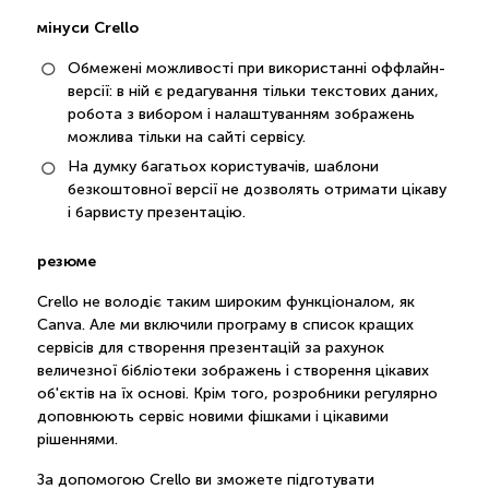
мінуси Crello
Обмежені можливості при використанні оффлайн-
версії: в ній є редагування тільки текстових даних,
робота з вибором і налаштуванням зображень
можлива тільки на сайті сервісу.
На думку багатьох користувачів, шаблони
безкоштовної версії не дозволять отримати цікаву
і барвисту презентацію.
резюме
Crello не володіє таким широким функціоналом, як
Canva. Але ми включили програму в список кращих
сервісів для створення презентацій за рахунок
величезної бібліотеки зображень і створення цікавих
об'єктів на їх основі. Крім того, розробники регулярно
доповнюють сервіс новими фішками і цікавими
рішеннями.
За допомогою Crello ви зможете підготувати