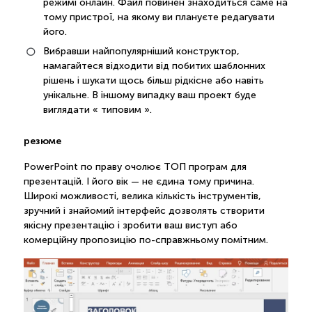
режимі онлайн. Файл повинен знаходиться саме на
тому пристрої, на якому ви плануєте редагувати
його.
Вибравши найпопулярніший конструктор,
намагайтеся відходити від побитих шаблонних
рішень і шукати щось більш рідкісне або навіть
унікальне. В іншому випадку ваш проект буде
виглядати « типовим ».
резюме
PowerPoint по праву очолює ТОП програм для
презентацій. І його вік — не єдина тому причина.
Широкі можливості, велика кількість інструментів,
зручний і знайомий інтерфейс дозволять створити
якісну презентацію і зробити ваш виступ або
комерційну пропозицію по-справжньому помітним.