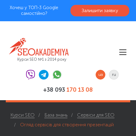
Хочеш у ТОП-3 Google
Залишити заявку
самостійно?
Курси SEO №1 з 2014 року
ua
ru
+38 093
170 13 08
Курси SEO
База знань
Сервіси для SEO
Огляд сервісів для створення презентацій