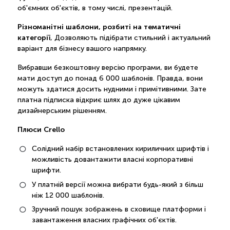
об'ємних об'єктів, в тому числі, презентацій.
Різноманітні шаблони, розбиті на тематичні
категорії
, Дозволяють підібрати стильний і актуальний
варіант для бізнесу вашого напрямку.
Вибравши безкоштовну версію програми, ви будете
мати доступ до понад 6 000 шаблонів. Правда, вони
можуть здатися досить нудними і примітивними. Зате
платна підписка відкриє шлях до дуже цікавим
дизайнерським рішенням.
Плюси Crello
Солідний набір встановлених кириличних шрифтів і
можливість довантажити власні корпоративні
шрифти.
У платній версії можна вибрати будь-який з більш
ніж 12 000 шаблонів.
Зручний пошук зображень в сховище платформи і
завантаження власних графічних об'єктів.