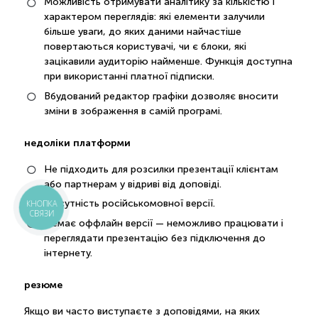
Можливість отримувати аналітику за кількістю і
характером переглядів: які елементи залучили
більше уваги, до яких даними найчастіше
повертаються користувачі, чи є блоки, які
зацікавили аудиторію найменше. Функція доступна
при використанні платної підписки.
Вбудований редактор графіки дозволяє вносити
зміни в зображення в самій програмі.
недоліки платформи
Не підходить для розсилки презентації клієнтам
або партнерам у відриві від доповіді.
Відсутність російськомовної версії.
КНОПКА
СВЯЗИ
Немає оффлайн версії — неможливо працювати і
переглядати презентацію без підключення до
інтернету.
резюме
Якщо ви часто виступаєте з доповідями, на яких