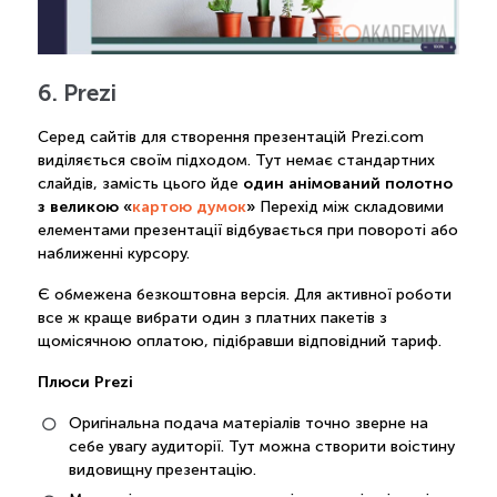
6. Prezi
Серед сайтів для створення презентацій Prezi.com
виділяється своїм підходом. Тут немає стандартних
один анімований полотно
слайдів, замість цього йде
з великою «
картою думок
»
Перехід між складовими
елементами презентації відбувається при повороті або
наближенні курсору.
Є обмежена безкоштовна версія. Для активної роботи
все ж краще вибрати один з платних пакетів з
щомісячною оплатою, підібравши відповідний тариф.
Плюси Prezi
Оригінальна подача матеріалів точно зверне на
себе увагу аудиторії. Тут можна створити воістину
видовищну презентацію.