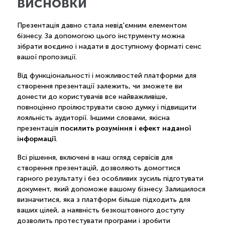
висновки
Презентація давно стала невід'ємним елементом
бізнесу. За допомогою цього інструменту можна
зібрати воєдино і надати в доступному форматі сенс
вашої пропозиції.
Від функціональності і можливостей платформи для
створення презентації залежить, чи зможете ви
донести до користувачів все найважливіше,
повноцінно проілюструвати свою думку і підвищити
лояльність аудиторії. Іншими словами, якісна
посилить розуміння і ефект наданої
презентація
інформації
.
Всі рішення, включені в наш огляд сервісів для
створення презентацій, дозволяють домогтися
гарного результату і без особливих зусиль підготувати
документ, який допоможе вашому бізнесу. Залишилося
визначитися, яка з платформ більше підходить для
ваших цілей, а наявність безкоштовного доступу
дозволить протестувати програми і зробити