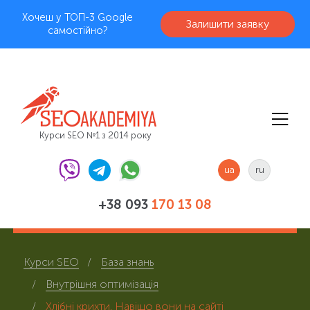
Хочеш у ТОП-3 Google
Залишити заявку
самостійно?
Курси SEO №1 з 2014 року
ua
ru
+38 093
170 13 08
Курси SEO
База знань
Внутрішня оптимізація
Хлібні крихти. Навіщо вони на сайті