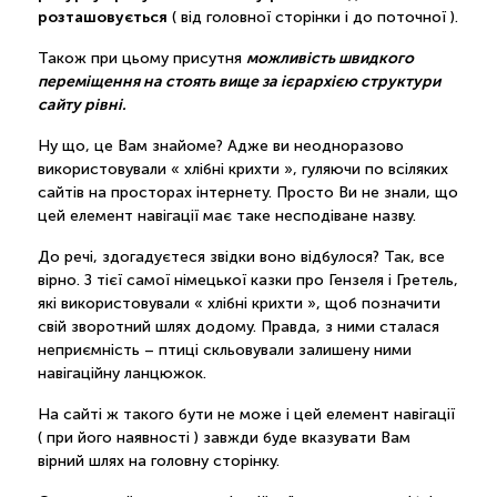
розташовується
( від головної сторінки і до поточної ).
можливість швидкого
Також при цьому присутня
переміщення на стоять вище за ієрархією структури
сайту рівні.
Ну що, це Вам знайоме? Адже ви неодноразово
використовували « хлібні крихти », гуляючи по всіляких
сайтів на просторах інтернету. Просто Ви не знали, що
цей елемент навігації має таке несподіване назву.
До речі, здогадуєтеся звідки воно відбулося? Так, все
вірно. З тієї самої німецької казки про Гензеля і Гретель,
які використовували « хлібні крихти », щоб позначити
свій зворотний шлях додому. Правда, з ними сталася
неприємність – птиці скльовували залишену ними
навігаційну ланцюжок.
На сайті ж такого бути не може і цей елемент навігації
( при його наявності ) завжди буде вказувати Вам
вірний шлях на головну сторінку.