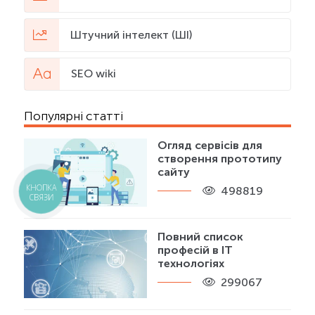
Штучний інтелект (ШІ)
SEO wiki
Популярні статті
Огляд сервісів для
створення прототипу
сайту
КНОПКА
498819
СВЯЗИ
Повний список
професій в IT
технологіях
299067