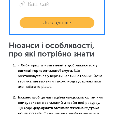
Ваш сайт
Докладніше
Нюанси і особливості,
про які потрібно знати
зазвичай відображаються у
« Хлібні крихти »
вигляді горизонтальної смуги
, Що
розташовується у верхній частині сторінки. Хоча
вертикальні варіанти також іноді зустрічаються,
але набагато рідше.
органічно
Бажано щоб ця навігаційна ланцюжок
вписувалася в загальний дизайн
веб-ресурсу,
формувати загальне позитивне думка
що буде
користувачів.
Отже, можна зробити висновок