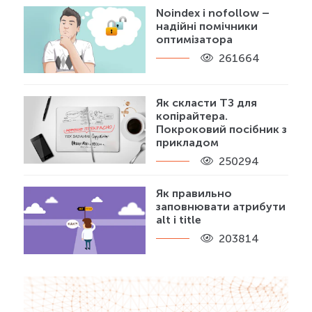
Noindex і nofollow –
надійні помічники
оптимізатора
261664
Як скласти ТЗ для
копірайтера.
Покроковий посібник з
прикладом
250294
Як правильно
заповнювати атрибути
alt і title
203814