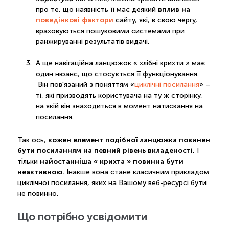
вплив на
про те, що наявність її має деякий
поведінкові фактори
сайту, які, в свою чергу,
враховуються пошуковими системами при
ранжируванні результатів видачі.
А ще навігаційна ланцюжок « хлібні крихти » має
один нюанс, що стосується її функціонування.
Він пов'язаний з поняттям «
циклічні посилання
» –
ті, які призводять користувача на ту ж сторінку,
на якій він знаходиться в момент натискання на
посилання.
кожен елемент подібної ланцюжка повинен
Так ось,
бути посиланням на певний рівень вкладеності.
І
найостанніша « крихта » повинна бути
тільки
неактивною.
Інакше вона стане класичним прикладом
циклічної посилання, яких на Вашому веб-ресурсі бути
не повинно.
Що потрібно усвідомити