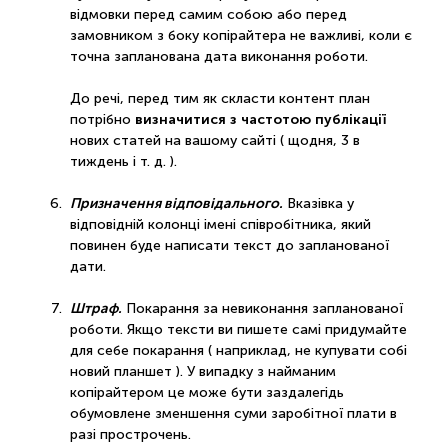
відмовки перед самим собою або перед
замовником з боку копірайтера не важливі, коли є
точна запланована дата виконання роботи.
До речі, перед тим як скласти контент план
визначитися з частотою публікації
потрібно
нових статей на вашому сайті ( щодня, 3 в
тиждень і т. д. ).
Призначення відповідального.
Вказівка у
відповідній колонці імені співробітника, який
повинен буде написати текст до запланованої
дати.
Штраф.
Покарання за невиконання запланованої
роботи. Якщо тексти ви пишете самі придумайте
для себе покарання ( наприклад, не купувати собі
новий планшет ). У випадку з найманим
копірайтером це може бути заздалегідь
обумовлене зменшення суми заробітної плати в
разі прострочень.