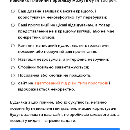
невеликої глибини перегляду можуть бути
такі речі:
Ваш дизайн залишає бажати кращого, і
користувачам некомфортно тут перебувати;
Ваші пропозиції не цікаві відвідувачам, а товар
представлений не в кращому вигляді, або не має
конкретних описів;
Контент написаний нудно, містить граматичні
помилки або незручний для прочитання;
Навігація незрозуміла, а інтерфейс незручний;
Сторінки повільно завантажуються;
Посилання або кнопки не працюють;
сайт не
адаптований під різні типи пристроїв
і
відображається некоректно.
Будь-яка з цих причин, або їх сукупність, негайно
повинні бути виявлені і виправлені, інакше користувачі
будуть залишати ваш сайт, не зробивши цільового дії, а
позиції у видачі - стрімко падати.