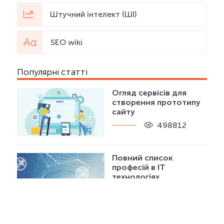
Штучний інтелект (ШІ)
SEO wiki
Популярні статті
Огляд сервісів для
створення прототипу
сайту
498812
Повний список
професій в IT
технологіях
299054
Noindex і nofollow –