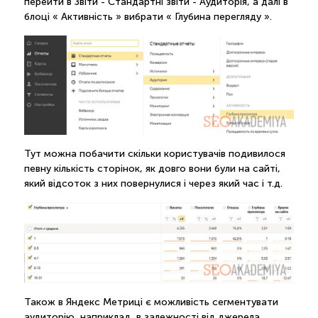
перейти в Звіти - Стандартні звіти - Аудиторія, а далі в
блоці « Активність » вибрати « Глубина перегляду ».
Тут можна побачити скільки користувачів подивилося
певну кількість сторінок, як довго вони були на сайті,
який відсоток з них повернулися і через який час і т.д.
Також в Яндекс Метриці є можливість сегментувати
аудиторію, наприклад, в залежності від джерела