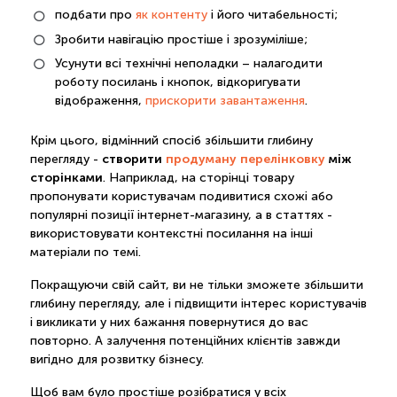
подбати про
як контенту
і його читабельності;
Зробити навігацію простіше і зрозуміліше;
Усунути всі технічні неполадки – налагодити
роботу посилань і кнопок, відкоригувати
відображення,
прискорити завантаження
.
Крім цього, відмінний спосіб збільшити глибину
створити
продуману перелінковку
між
перегляду -
сторінками
. Наприклад, на сторінці товару
пропонувати користувачам подивитися схожі або
популярні позиції інтернет-магазину, а в статтях -
використовувати контекстні посилання на інші
матеріали по темі.
Покращуючи свій сайт, ви не тільки зможете збільшити
глибину перегляду, але і підвищити інтерес користувачів
і викликати у них бажання повернутися до вас
повторно. А залучення потенційних клієнтів завжди
вигідно для розвитку бізнесу.
Щоб вам було простіше розібратися у всіх