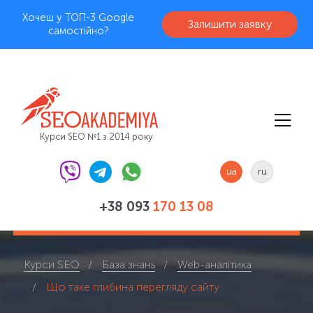
Хочеш у ТОП-3 Google
Залишити заявку
самостійно?
Курси SEO №1 з 2014 року
ua
ru
+38 093
170 13 08
Курси SEO
База знань
Web-аналітика
Що таке глибина перегляду сайту