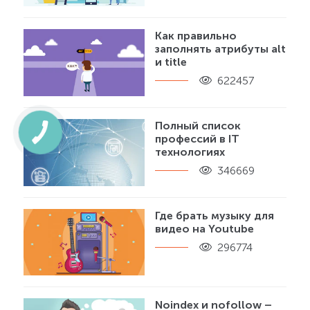
Как правильно
заполнять атрибуты alt
и title
622457
Полный список
профессий в IT
технологиях
346669
Где брать музыку для
видео на Youtube
296774
Noindex и nofollow –