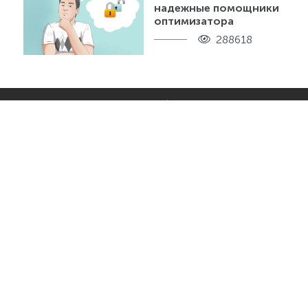
надежные помощники
оптимизатора
288618
Продвижение онлайн
Форма захвата сайта
Яндекс вебмастер
Фон для видео
региональность сайта
Удалить сайт из поиска
Ютуб управление каналом
Google
Шаблоны для интернет
Текст СЕО
магазина для вордпресс
Текст 404 страницы
Что такое топ youtube
Сделать зеркало сайта
Что такое подсказки в
Самое посещаемое время
ютубе
вконтакте
Чему можно научиться
Сайт комментарии
самостоятельно
Работа с контентом сайта
Цвет как призыв к
действию
Формула ctr