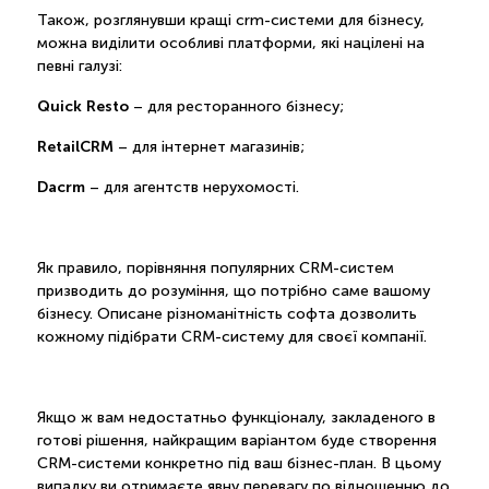
Також, розглянувши кращі crm-системи для бізнесу,
можна виділити особливі платформи, які націлені на
певні галузі:
Quick Resto
– для ресторанного бізнесу;
RetailCRM
– для інтернет магазинів;
Dacrm
– для агентств нерухомості.
Як правило, порівняння популярних CRM-систем
призводить до розуміння, що потрібно саме вашому
бізнесу. Описане різноманітність софта дозволить
кожному підібрати CRM-систему для своєї компанії.
Якщо ж вам недостатньо функціоналу, закладеного в
готові рішення, найкращим варіантом буде створення
CRM-системи конкретно під ваш бізнес-план. В цьому
випадку ви отримаєте явну перевагу по відношенню до