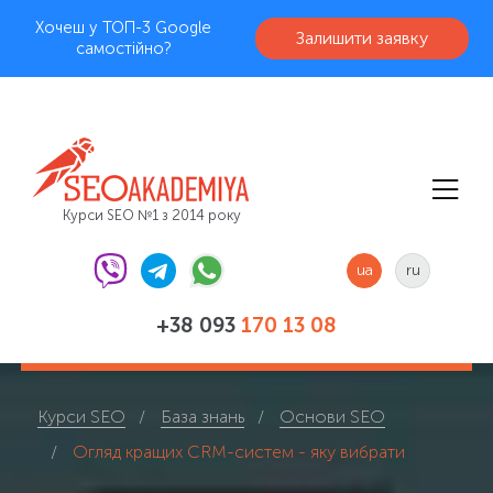
Хочеш у ТОП-3 Google
Залишити заявку
самостійно?
Курси SEO №1 з 2014 року
ua
ru
+38 093
170 13 08
Курси SEO
База знань
Основи SEO
Огляд кращих CRM-систем - яку вибрати