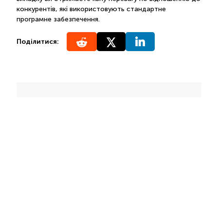
конкурентів, які використовують стандартне
програмне забезпечення.
Поділитися:
Відчуваєте, що бізнесу потрібен
апгрейд?
Отримати безкоштовну
консультацію від фахівця з
вашого проекту
Докладніше