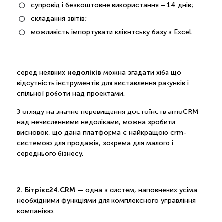
супровід і безкоштовне використання – 14 днів;
складання звітів;
можливість імпортувати клієнтську базу з Excel.
недоліків
серед неявних
можна згадати хіба що
відсутність інструментів для виставлення рахунків і
спільної роботи над проектами.
З огляду на значне перевищення достоїнств amoCRM
над нечисленними недоліками, можна зробити
висновок, що дана платформа є найкращою crm-
системою для продажів, зокрема для малого і
середнього бізнесу.
2. Бітрікс24.CRM
— одна з систем, наповнених усіма
необхідними функціями для комплексного управління
компанією.