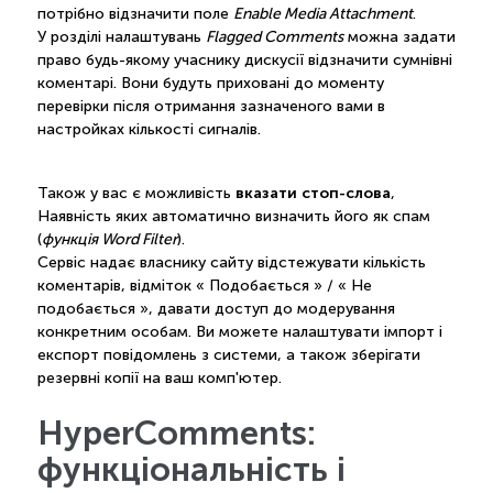
потрібно відзначити поле
Enable Media Attachment
.
У розділі налаштувань
Flagged Comments
можна задати
право будь-якому учаснику дискусії відзначити сумнівні
коментарі. Вони будуть приховані до моменту
перевірки після отримання зазначеного вами в
настройках кількості сигналів.
вказати стоп-слова
Також у вас є можливість
,
Наявність яких автоматично визначить його як спам
(
функція Word Filter
).
Сервіс надає власнику сайту відстежувати кількість
коментарів, відміток « Подобається » / « Не
подобається », давати доступ до модерування
конкретним особам. Ви можете налаштувати імпорт і
експорт повідомлень з системи, а також зберігати
резервні копії на ваш комп'ютер.
HyperComments:
функціональність і