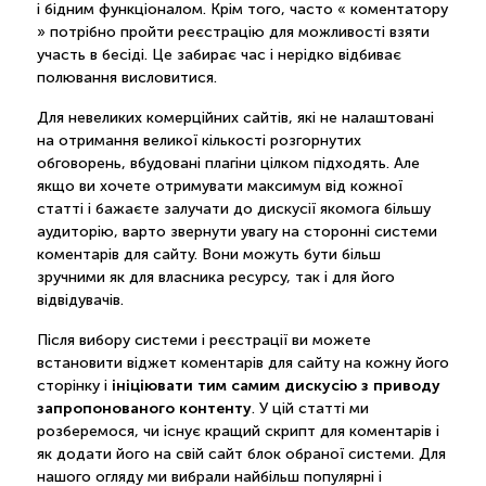
і бідним функціоналом. Крім того, часто « коментатору
» потрібно пройти реєстрацію для можливості взяти
участь в бесіді. Це забирає час і нерідко відбиває
полювання висловитися.
Для невеликих комерційних сайтів, які не налаштовані
на отримання великої кількості розгорнутих
обговорень, вбудовані плагіни цілком підходять. Але
якщо ви хочете отримувати максимум від кожної
статті і бажаєте залучати до дискусії якомога більшу
аудиторію, варто звернути увагу на сторонні системи
коментарів для сайту. Вони можуть бути більш
зручними як для власника ресурсу, так і для його
відвідувачів.
Після вибору системи і реєстрації ви можете
встановити віджет коментарів для сайту на кожну його
ініціювати тим самим дискусію з приводу
сторінку і
запропонованого контенту
. У цій статті ми
розберемося, чи існує кращий скрипт для коментарів і
як додати його на свій сайт блок обраної системи. Для
нашого огляду ми вибрали найбільш популярні і