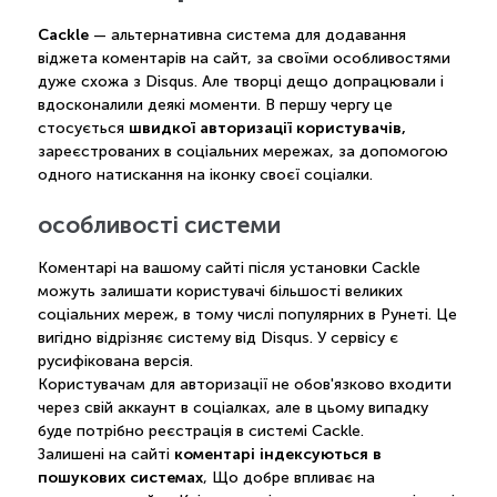
Cackle
— альтернативна система для додавання
віджета коментарів на сайт, за своїми особливостями
дуже схожа з Disqus. Але творці дещо допрацювали і
вдосконалили деякі моменти. В першу чергу це
швидкої авторизації користувачів,
стосується
зареєстрованих в соціальних мережах, за допомогою
одного натискання на іконку своєї соціалки.
особливості системи
Коментарі на вашому сайті після установки Cackle
можуть залишати користувачі більшості великих
соціальних мереж, в тому числі популярних в Рунеті. Це
вигідно відрізняє систему від Disqus. У сервісу є
русифікована версія.
Користувачам для авторизації не обов'язково входити
через свій аккаунт в соціалках, але в цьому випадку
буде потрібно реєстрація в системі Cackle.
коментарі індексуються в
Залишені на сайті
пошукових системах
, Що добре впливає на