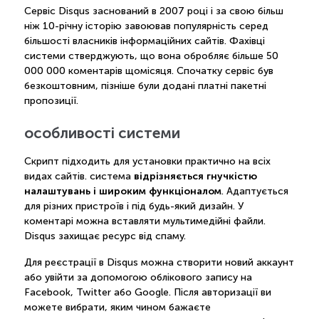
Сервіс Disqus заснований в 2007 році і за свою більш
ніж 10-річну історію завоював популярність серед
більшості власників інформаційних сайтів. Фахівці
системи стверджують, що вона обробляє більше 50
000 000 коментарів щомісяця. Спочатку сервіс був
безкоштовним, пізніше були додані платні пакетні
пропозиції.
особливості системи
Скрипт підходить для установки практично на всіх
відрізняється гнучкістю
видах сайтів. система
налаштувань і широким функціоналом
. Адаптується
для різних пристроїв і під будь-який дизайн. У
коментарі можна вставляти мультимедійні файли.
Disqus захищає ресурс від спаму.
Для реєстрації в Disqus можна створити новий аккаунт
або увійти за допомогою облікового запису на
Facebook, Twitter або Google. Після авторизації ви
можете вибрати, яким чином бажаєте