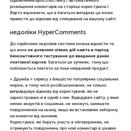
підключення кросспостингу ( автоматичного
розміщення коментарів на сторінці користувача ).
Варто відзначити, що в багатьох випадках це може
привести до відмови від спілкування на вашому сайті.
недоліки HyperComments
До серйозних недоліків системи можна віднести те,
не дозволяє ніяких дій навіть в період
що вона
безкоштовного тестування до введення даних
платіжної картки
. Багатьох це зупиняє, тому що
побоюються платити за поки невідомий продукт.
« Дружба » сервісу з більшістю популярних соціальних
мереж, в тому числі російськомовних, не сильно
виправдовує відмову від користувачів, які не
зареєстровані ні в одній з них. Відвідувачі сайту, у яких
немає акаунтів в соціалках, не зможуть залишати
повідомлення на ньому, якщо ви встановили заборону
на коменти від анонімів.
Користувачі, які беруть участь в обговореннях, не
отримують повідомлень про нові коментарі в цікавих