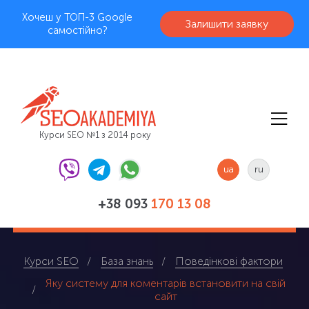
Хочеш у ТОП-3 Google
Залишити заявку
самостійно?
Курси SEO №1 з 2014 року
ua
ru
+38 093
170 13 08
Курси SEO
База знань
Поведінкові фактори
Яку систему для коментарів встановити на свій
сайт