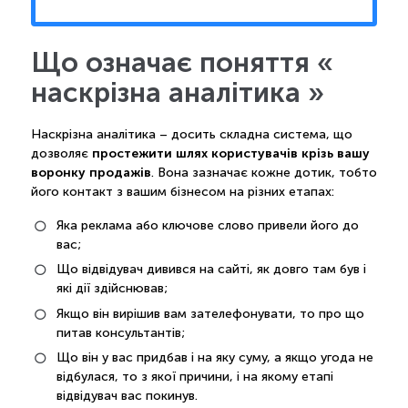
Що означає поняття «
наскрізна аналітика »
Наскрізна аналітика – досить складна система, що
простежити шлях користувачів крізь вашу
дозволяє
воронку продажів
. Вона зазначає кожне дотик, тобто
його контакт з вашим бізнесом на різних етапах:
Яка реклама або ключове слово привели його до
вас;
Що відвідувач дивився на сайті, як довго там був і
які дії здійснював;
Якщо він вирішив вам зателефонувати, то про що
питав консультантів;
Що він у вас придбав і на яку суму, а якщо угода не
відбулася, то з якої причини, і на якому етапі
відвідувач вас покинув.