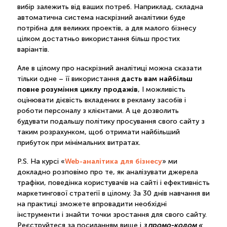
вибір залежить від ваших потреб. Наприклад, складна
автоматична система наскрізний аналітики буде
потрібна для великих проектів, а для малого бізнесу
цілком достатньо використання більш простих
варіантів.
Але в цілому про наскрізний аналітиці можна сказати
дасть вам найбільш
тільки одне – її використання
повне розуміння циклу продажів
, І можливість
оцінювати дієвість вкладених в рекламу засобів і
роботи персоналу з клієнтами. А це дозволить
будувати подальшу політику просування свого сайту з
таким розрахунком, щоб отримати найбільший
прибуток при мінімальних витратах.
Web-аналітика для бізнесу
P.S. На курсі «
» ми
докладно розповімо про те, як аналізувати джерела
трафіки, поведінка користувачів на сайті і ефективність
маркетингової стратегії в цілому. За 30 днів навчання ви
на практиці зможете впровадити необхідні
інструменти і знайти точки зростання для свого сайту.
з промо-кодом «
Реєструйтеся за посиланням вище і