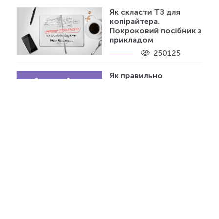
Як скласти ТЗ для
копірайтера.
Покроковий посібник з
прикладом
250125
Як правильно
заповнювати атрибути
alt і title
203798
Хочете отримувати більше трафіку?