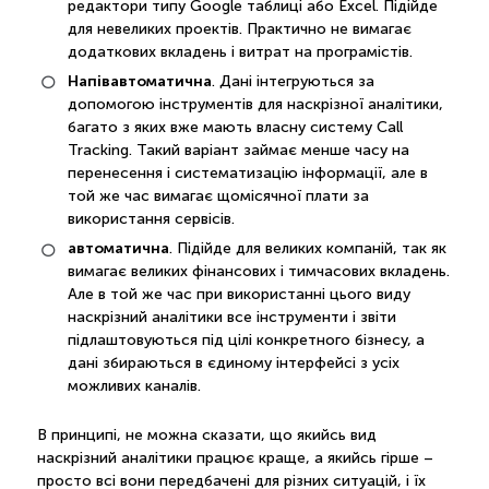
редактори типу Google таблиці або Excel. Підійде
для невеликих проектів. Практично не вимагає
додаткових вкладень і витрат на програмістів.
Напівавтоматична
. Дані інтегруються за
допомогою інструментів для наскрізної аналітики,
багато з яких вже мають власну систему Call
Tracking. Такий варіант займає менше часу на
перенесення і систематизацію інформації, але в
той же час вимагає щомісячної плати за
використання сервісів.
автоматична
. Підійде для великих компаній, так як
вимагає великих фінансових і тимчасових вкладень.
Але в той же час при використанні цього виду
наскрізний аналітики все інструменти і звіти
підлаштовуються під цілі конкретного бізнесу, а
дані збираються в єдиному інтерфейсі з усіх
можливих каналів.
В принципі, не можна сказати, що якийсь вид
наскрізний аналітики працює краще, а якийсь гірше –
просто всі вони передбачені для різних ситуацій, і їх