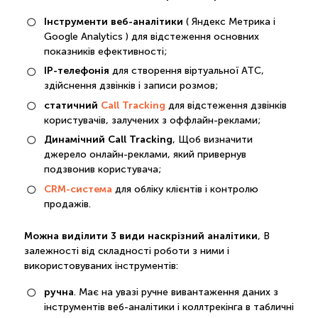
Інструменти веб-аналітики
( Яндекс Метрика і
Google Analytics ) для відстеження основних
показників ефективності;
IP-телефонія
для створення віртуальної АТС,
здійснення дзвінків і записи розмов;
статичний
Call Tracking
для відстеження дзвінків
користувачів, залучених з оффлайн-реклами;
Динамічний Call Tracking
, Щоб визначити
джерело онлайн-реклами, який привернув
подзвонив користувача;
CRM-система
для обліку клієнтів і контролю
продажів.
Можна виділити 3 види наскрізний аналітики
, В
залежності від складності роботи з ними і
використовуваних інструментів:
ручна
. Має на увазі ручне вивантаження даних з
інструментів веб-аналітики і коллтрекінга в табличні