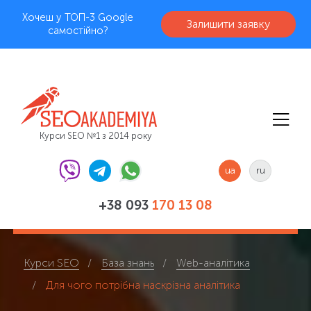
Хочеш у ТОП-3 Google
Залишити заявку
самостійно?
Курси SEO №1 з 2014 року
ua
ru
+38 093
170 13 08
Курси SEO
База знань
Web-аналітика
Для чого потрібна наскрізна аналітика