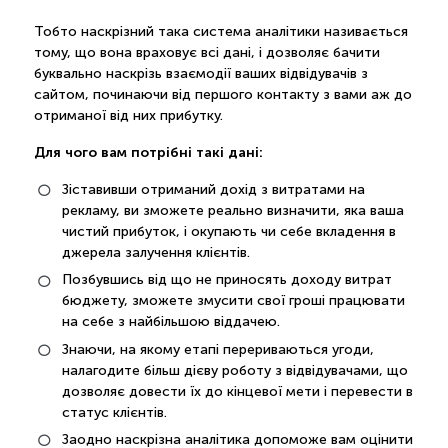
Тобто наскрізний така система аналітики називається
тому, що вона враховує всі дані, і дозволяє бачити
буквально наскрізь взаємодії ваших відвідувачів з
сайтом, починаючи від першого контакту з вами аж до
отриманої від них прибутку.
Для чого вам потрібні такі дані:
Зіставивши отриманий дохід з витратами на
рекламу, ви зможете реально визначити, яка ваша
чистий прибуток, і окупають чи себе вкладення в
джерела залучення клієнтів.
Позбувшись від що не приносять доходу витрат
бюджету, зможете змусити свої гроші працювати
на себе з найбільшою віддачею.
Знаючи, на якому етапі перериваються угоди,
налагодите більш дієву роботу з відвідувачами, що
дозволяє довести їх до кінцевої мети і перевести в
статус клієнтів.
Заодно наскрізна аналітика допоможе вам оцінити