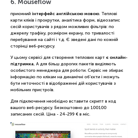
6. Mouseflow
інтерфейс англійською мовою
приємний
. Теплові
карти кліків і прокрутки, аналітика форм, відеозапис
сесій користувачів з рядом можливих фільтрів: по
джерелу трафіку, розміром екрану, по тривалості
перебування на сайті і т.д. Є зведені дані по кожній
сторінці веб-ресурсу.
є онлайн-
У цьому сервісі для створення теплових карт
підтримка
, А для більш дорогих пакетів виділяють
особистого менеджера для роботи. Сервіс не збирає
інформацію по клікам на динамічні об'єкти і можуть
бути неточності в відображенні дій користувачів з
мобільних пристроїв.
Для підключення необхідно вставити скрипт в код
вашого веб-ресурсу. Безкоштовно до 100100
записаних сесій. Ціна - 24-299 € в міс.