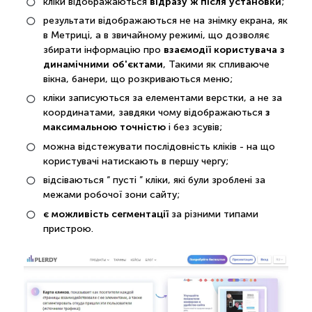
відразу ж після установки
кліки відображаються
;
результати відображаються не на знімку екрана, як
в Метриці, а в звичайному режимі, що дозволяє
взаємодії користувача з
збирати інформацію про
динамічними об'єктами
, Такими як спливаюче
вікна, банери, що розкриваються меню;
кліки записуються за елементами верстки, а не за
з
координатами, завдяки чому відображаються
максимальною точністю
і без зсувів;
можна відстежувати послідовність кліків - на що
користувачі натискають в першу чергу;
відсіваються “ пусті ” кліки, які були зроблені за
межами робочої зони сайту;
є можливість сегментації
за різними типами
пристрою.