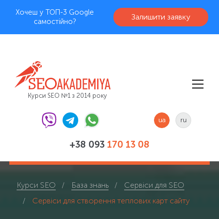
Хочеш у ТОП-3 Google
Залишити заявку
самостійно?
Курси SEO №1 з 2014 року
ua
ru
+38 093
170 13 08
Курси SEO
База знань
Сервіси для SEO
Сервіси для створення теплових карт сайту