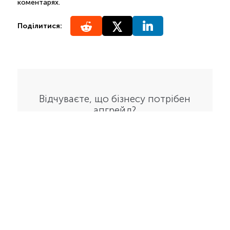
коментарях.
Поділитися:
Відчуваєте, що бізнесу потрібен
апгрейд?
Отримати безкоштовну
консультацію від фахівця з
вашого проекту
Докладніше