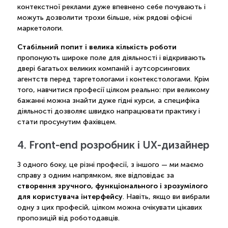
контекстної реклами дуже впевнено себе почувають і
можуть дозволити трохи більше, ніж рядові офісні
маркетологи.
Стабільний попит і велика кількість роботи
пропонують широке поле для діяльності і відкривають
двері багатьох великих компаній і аутсорсингових
агентств перед таргетологами і контекстологами. Крім
того, навчитися професії цілком реально: при великому
бажанні можна знайти дуже гідні курси, а специфіка
діяльності дозволяє швидко напрацювати практику і
стати просунутим фахівцем.
4. Front-end розробник і UX-дизайнер
З одного боку, це різні професії, з іншого — ми маємо
справу з одним напрямком, яке відповідає за
створення зручного, функціонального і зрозумілого
для користувача інтерфейсу
. Навіть, якщо ви вибрали
одну з цих професій, цілком можна очікувати цікавих
пропозицій від роботодавців.