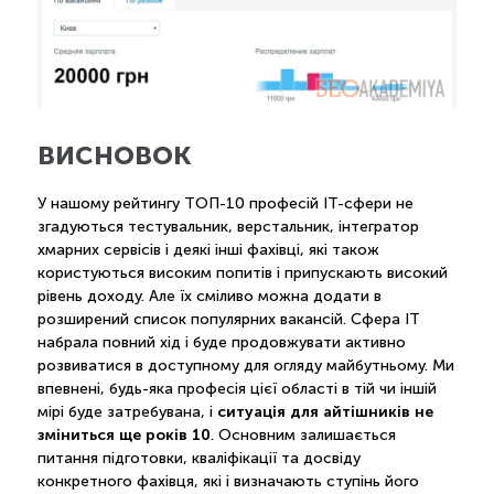
висновок
У нашому рейтингу ТОП-10 професій IT-сфери не
згадуються тестувальник, верстальник, інтегратор
хмарних сервісів і деякі інші фахівці, які також
користуються високим попитів і припускають високий
рівень доходу. Але їх сміливо можна додати в
розширений список популярних вакансій. Сфера IT
набрала повний хід і буде продовжувати активно
розвиватися в доступному для огляду майбутньому. Ми
впевнені, будь-яка професія цієї області в тій чи іншій
ситуація для айтішників не
мірі буде затребувана, і
зміниться ще років 10
. Основним залишається
питання підготовки, кваліфікації та досвіду
конкретного фахівця, які і визначають ступінь його