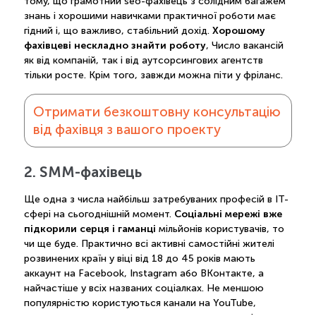
тому, що грамотний seo-фахівець з солідним багажем
знань і хорошими навичками практичної роботи має
Хорошому
гідний і, що важливо, стабільний дохід.
фахівцеві нескладно знайти роботу
, Число вакансій
як від компаній, так і від аутсорсингових агентств
тільки росте. Крім того, завжди можна піти у фріланс.
Отримати безкоштовну консультацію
від фахівця з вашого проекту
2. SMM-фахівець
Ще одна з числа найбільш затребуваних професій в IT-
Соціальні мережі вже
сфері на сьогоднішній момент.
підкорили серця і гаманці
мільйонів користувачів, то
чи ще буде. Практично всі активні самостійні жителі
розвинених країн у віці від 18 до 45 років мають
аккаунт на Facebook, Instagram або ВКонтакте, а
найчастіше у всіх названих соціалках. Не меншою
популярністю користуються канали на YouTube,