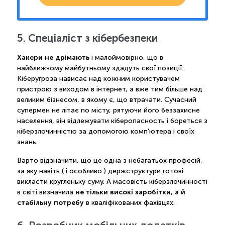
5. Спеціаліст з кібербезпеки
Хакери не дрімають
і малоймовірно, що в
найближчому майбутньому здадуть свої позиції.
Кіберугроза нависає над кожним користувачем
пристрою з виходом в інтернет, а вже тим більше над
великим бізнесом, в якому є, що втрачати. Сучасний
супермен не літає по місту, рятуючи його беззахисне
населення, він відлежувати кіберопасность і бореться з
кіберзлочинністю за допомогою комп'ютера і своїх
знань.
Варто відзначити, що це одна з небагатьох професій,
за яку навіть ( і особливо ) держструктури готові
викласти кругленьку суму. А масовість кіберзлочинності
не тільки високі заробітки, а й
в світі визначила
стабільну потребу
в кваліфікованих фахівцях.