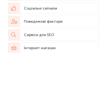
Соціальні сигнали
Поведінкові фактори
Сервіси для SEO
Інтернет магазин
Digital професії
Просування в YouTube
Web-аналітика
Штучний інтелект (ШІ)