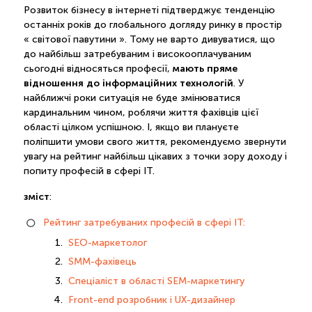
Розвиток бізнесу в інтернеті підтверджує тенденцію
останніх років до глобального догляду ринку в простір
« світової павутини ». Тому не варто дивуватися, що
до найбільш затребуваним і високооплачуваним
мають пряме
сьогодні відносяться професії,
відношення до інформаційних технологій
. У
найближчі роки ситуація не буде змінюватися
кардинальним чином, роблячи життя фахівців цієї
області цілком успішною. І, якщо ви плануєте
поліпшити умови свого життя, рекомендуємо звернути
увагу на рейтинг найбільш цікавих з точки зору доходу і
попиту професій в сфері IT.
зміст
:
Рейтинг затребуваних професій в сфері IT:
SEO-маркетолог
SMM-фахівець
Спеціаліст в області SEM-маркетингу
Front-end розробник і UX-дизайнер