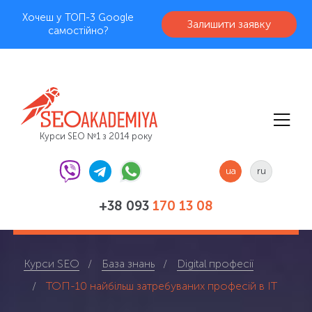
Хочеш у ТОП-3 Google
Залишити заявку
самостійно?
Курси SEO №1 з 2014 року
ua
ru
+38 093
170 13 08
Курси SEO
База знань
Digital професії
ТОП-10 найбільш затребуваних професій в IT