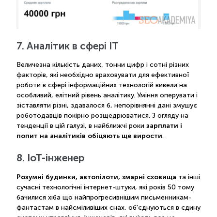
7. Аналітик в сфері IT
Величезна кількість даних, тонни цифр і сотні різних
факторів, які необхідно враховувати для ефективної
роботи в сфері інформаційних технологій вивели на
особливий, елітний рівень аналітику. Уміння оперувати і
зіставляти різні, здавалося б, непорівнянні дані змушує
роботодавців покірно розщедрюватися. З огляду на
зарплати і
тенденції в цій галузі, в найближчі роки
попит на аналітиків обіцяють ще вирости
.
8. IoT-інженер
Розумні будинки, автопілоти, хмарні сховища
та інші
сучасні технологічні інтернет-штуки, які років 50 тому
бачилися хіба що найпрогресивнішим письменникам-
фантастам в найсміливіших снах, об'єднуються в єдину