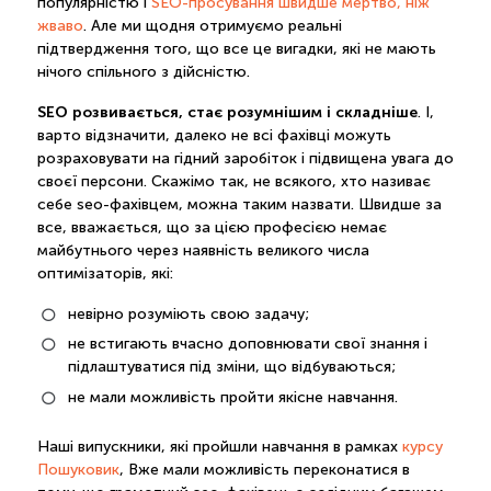
популярністю і
SEO-просування швидше мертво, ніж
жваво
. Але ми щодня отримуємо реальні
підтвердження того, що все це вигадки, які не мають
нічого спільного з дійсністю.
SEO розвивається, стає розумнішим і складніше
. І,
варто відзначити, далеко не всі фахівці можуть
розраховувати на гідний заробіток і підвищена увага до
своєї персони. Скажімо так, не всякого, хто називає
себе seo-фахівцем, можна таким назвати. Швидше за
все, вважається, що за цією професією немає
майбутнього через наявність великого числа
оптимізаторів, які:
невірно розуміють свою задачу;
не встигають вчасно доповнювати свої знання і
підлаштуватися під зміни, що відбуваються;
не мали можливість пройти якісне навчання.
Наші випускники, які пройшли навчання в рамках
курсу
Пошуковик
, Вже мали можливість переконатися в