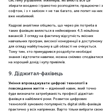
систему управління. Інженерів, які вміють все це
збирати воєдино і грамотно розподіляти, працюючи і з
софтом, і з « залізом » не так багато, але попит на них
вже неабиякий.
Кадрові аналітики обіцяють, що через рік потреба в
таких фахівцях виллється в неймовірних 4,5 мільйона
вакансій. З огляду на фактичну відсутність якісних
навчальних програм, високої конкуренції в доступному
для огляду майбутньому в цій області не очікується.
Тому тим, хто примудрився роздобути необхідні
знання і відточити навички, можна сміливо сподіватися
на хороший дохід і купу привілеїв.
9. Діджитал-фахівець
Уміння впроваджувати цифрові технології в
повсякденне життя
— відмінний навик, який точно
буде визначати затребуваність професії діджітал-
фахівця в найближчі роки. Розвиток цифрових
технологій зумовило популярність digital skills-фахівців
практично у всіх напрямках. Варто тільки вибрати свою