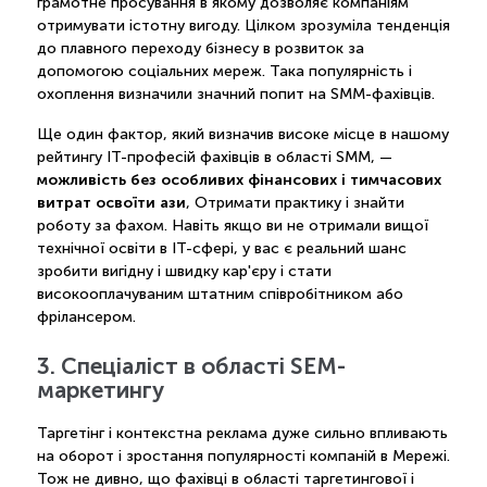
грамотне просування в якому дозволяє компаніям
отримувати істотну вигоду. Цілком зрозуміла тенденція
до плавного переходу бізнесу в розвиток за
допомогою соціальних мереж. Така популярність і
охоплення визначили значний попит на SMM-фахівців.
Ще один фактор, який визначив високе місце в нашому
рейтингу IT-професій фахівців в області SMM, —
можливість без особливих фінансових і тимчасових
витрат освоїти ази
, Отримати практику і знайти
роботу за фахом. Навіть якщо ви не отримали вищої
технічної освіти в IT-сфері, у вас є реальний шанс
зробити вигідну і швидку кар'єру і стати
високооплачуваним штатним співробітником або
фрілансером.
3. Спеціаліст в області SEM-
маркетингу
Таргетінг і контекстна реклама дуже сильно впливають
на оборот і зростання популярності компаній в Мережі.
Тож не дивно, що фахівці в області таргетингової і