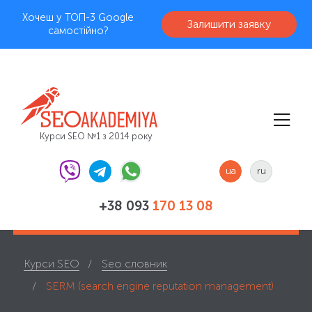
Хочеш у ТОП-3 Google
Залишити заявку
самостійно?
Курси SEO №1 з 2014 року
ua
ru
+38 093
170 13 08
Курси SEO
Seo словник
SERM (search engine reputation management)