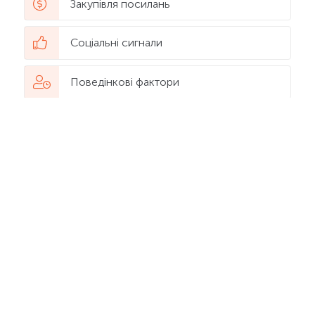
Закупівля посилань
Соціальні сигнали
Поведінкові фактори
Сервіси для SEO
Інтернет магазин
Digital професії
Просування в YouTube
Web-аналітика