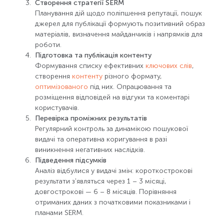
Створення стратегії SERM
Планування дій щодо поліпшення репутації, пошук
джерел для публікації формують позитивний образ
матеріалів, визначення майданчиків і напрямків для
роботи.
Підготовка та публікація контенту
Формування списку ефективних
ключових слів
,
створення
контенту
різного формату,
оптимізованого
під них. Опрацювання та
розміщення відповідей на відгуки та коментарі
користувачів.
Перевірка проміжних результатів
Регулярний контроль за динамікою пошукової
видачі та оперативна коригування в разі
виникнення негативних наслідків.
Підведення підсумків
Аналіз відбулися у видачі змін: короткострокові
результати з'являться через 1 – 3 місяці,
довгострокові — 6 – 8 місяців. Порівняння
отриманих даних з початковими показниками і
планами SERM.