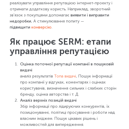
реалізувати управління репутацією інтернет-проекту і
отримати додаткову користь. Наприклад, зворотний
зв'язок з покупцями допомагає
виявити і виправити
недоробки
, А стимулювання попиту —
підвищити
конверсію
.
Як працює SERM: етапи
управління репутацією
Оцінка поточної репутації компанії в пошуковій
видачі
аналіз результатів
Топа видачі
, Пошук інформації
про компанії у відгуках, коментарях і оцінках
користувачів, визначення сильних і слабких сторін
бренду, оцінка авторства і т. Д.
Аналіз верхніх позицій видачі
Збір інформації про лідируючих конкурентів, їх
позиціонуванні, політиці просування і роботи над
власним іміджем. Пошук цікавих рішень і
можливостей для випередження.