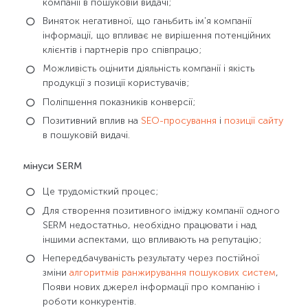
компанії в пошуковій видачі;
Виняток негативної, що ганьбить ім'я компанії
інформації, що впливає не вирішення потенційних
клієнтів і партнерів про співпрацю;
Можливість оцінити діяльність компанії і якість
продукції з позиції користувачів;
Поліпшення показників конверсії;
Позитивний вплив на
SEO-просування
і
позиції сайту
в пошуковій видачі.
мінуси SERM
Це трудомісткий процес;
Для створення позитивного іміджу компанії одного
SERM недостатньо, необхідно працювати і над
іншими аспектами, що впливають на репутацію;
Непередбачуваність результату через постійної
зміни
алгоритмів ранжирування пошукових систем
,
Появи нових джерел інформації про компанію і
роботи конкурентів.