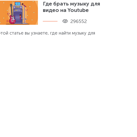
Где брать музыку для
видео на Youtube
296552
этой статье вы узнаете, где найти музыку для
ликов на Ютубе без нарушения авторских
ав, чтобы не получить бан или блокировку
Noindex и nofollow –
надежные
помощники
оптимизатора
288593
к запретить поисковикам индексацию
агмента текста или ссылки? Существуют ли
иверсальные способы? Всего один клик
деляет Вас от получения ответов!