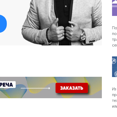
По
по
тр
се
Из
пр
те
ил