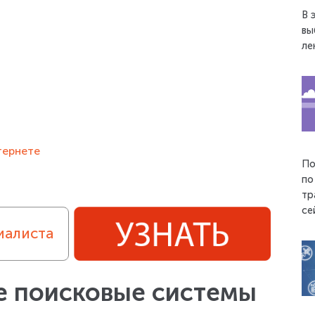
В 
вы
ле
тернете
По
по
тр
се
иалиста
е поисковые системы