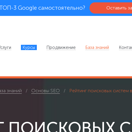
 ТОП-3 Google самостоятельно?
Оставить з
Услуги
Курсы
Продвижение
База знаний
Конта
аза знаний
Основы SEO
Рейтинг поисковых систем в
Г ПОИСКОВЫХ С