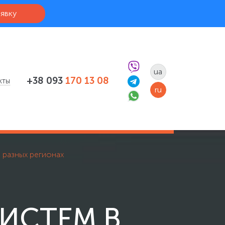
аявку
ua
+38 093
170 13 08
кты
ru
 разных регионах
ИСТЕМ В