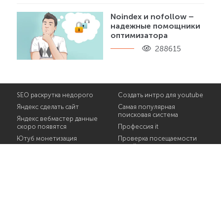
Noindex и nofollow –
надежные помощники
оптимизатора
288615
SEO раскрутка недорого
Создать интро для youtube
Яндекс сделать сайт
Самая популярная
поисковая система
Яндекс вебмастер данные
скоро появятся
Профессия it
Ютуб монетизация
Проверка посещаемости
онлайн
Что должен знать
копирайтер
Проверка орфографии
онлайн фото
Фейсбук сообщества
Приложение для
Узнать ключевые слова
монтировки видео на ютуб
конкурентов
SEO ссылки
Сфера SEO
Project manager it
Ссылки на сайт конкурента