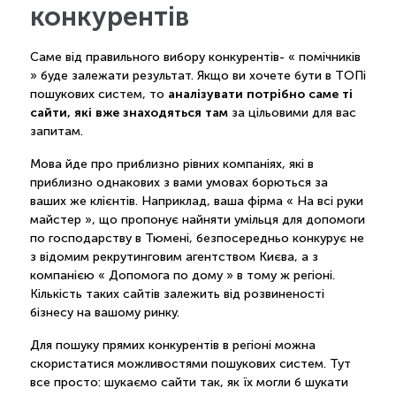
конкурентів
Саме від правильного вибору конкурентів- « помічників
» буде залежати результат. Якщо ви хочете бути в ТОПі
аналізувати потрібно саме ті
пошукових систем, то
сайти, які вже знаходяться там
за цільовими для вас
запитам.
Мова йде про приблизно рівних компаніях, які в
приблизно однакових з вами умовах борються за
ваших же клієнтів. Наприклад, ваша фірма « На всі руки
майстер », що пропонує найняти умільця для допомоги
по господарству в Тюмені, безпосередньо конкурує не
з відомим рекрутинговим агентством Києва, а з
компанією « Допомога по дому » в тому ж регіоні.
Кількість таких сайтів залежить від розвиненості
бізнесу на вашому ринку.
Для пошуку прямих конкурентів в регіоні можна
скористатися можливостями пошукових систем. Тут
все просто: шукаємо сайти так, як їх могли б шукати