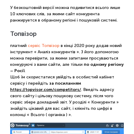
У безкоштовній версії можна подивитися всього лише
10 ключових слів, за якими сайт конкурента
ранжируется в обраному регіоні і пошуковій системі.
Топвізор
платний
сервіс Топвізор
в кінці 2020 року додав новий
інструмент « Аналіз конкурентів ». З його допомогою
можна перевірити, за якими запитами просуваються
по одному регіону
конкуруючі з вами сайти, але тільки
– Росії
.
Щоб їм скористатися увійдіть в особистий кабінет
за посиланням
сервісу і перейдіть
https://topvisor.com/competitors/
. Введіть адресу
свого сайту і цільову пошукову систему, після чого
сервіс збере докладний звіт. У розділі « Конкуренти »
знайдіть цікавий для вас сайт, і клікніть по цифрі в
колонці « Всього ( органіка ) ».