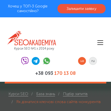
Хочеш у ТОП-3 Google
Залишити заявку
самостійно?
Курси SEO №1 з 2014 року
ua
ru
+38 093
170 13 08
Курси SEO
База знань
Підбір запитів
Як дізнатися ключові слова сайтів-конкурентів