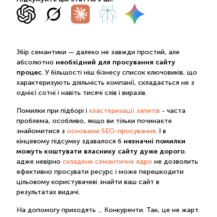
Збір семантики — далеко не завжди простий, але
необхідний для просування сайту
абсолютно
процес
. У більшості ніш бізнесу список ключовиків, що
характеризують діяльність компанії, складається не з
однієї сотні і навіть тисячі слів і виразів.
Помилки при підборі і
кластеризації запитів
- часта
проблема, особливо, якщо ви тільки починаєте
знайомитися з
основами SEO-просування
. І в
незначні помилки
кінцевому підсумку здавалося б
можуть коштувати власнику сайту дуже дорого
.
адже невірно
складене семантичне ядро
не дозволить
ефективно просувати ресурс і може перешкодити
цільовому користувачеві знайти ваш сайт в
результатах видачі.
На допомогу приходять ... Конкуренти. Так, це не жарт.