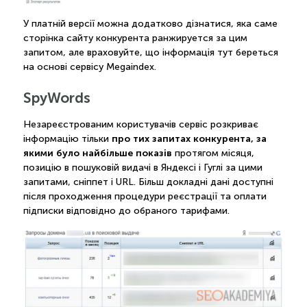
У платній версії можна додатково дізнатися, яка саме
сторінка сайту конкурента ранжируется за цим
запитом, але враховуйте, що інформація тут береться
на основі сервісу Megaindex.
SpyWords
Незареєстрованим користувачів сервіс розкриває
про тих запитах конкурента, за
інформацію тільки
якими було найбільше показів
протягом місяця,
позицію в пошуковій видачі в Яндексі і Гуглі за цими
запитами, сніппет і URL. Більш докладні дані доступні
після проходження процедури реєстрації та оплати
підписки відповідно до обраного тарифами.