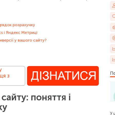
орядок розрахунку
cs і Яндекс Метриці
нверсії у вашого сайту?
у
По
ця з
сайту: поняття і
ку
У 