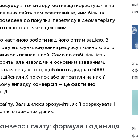
ви
 ресурсу
з точки зору мотивації користувачів на
ле
іпшення сайту тим ефективніше, чим більша
 доведена до покупки, перегляду відеоматеріалу,
о іншого дії, яке є цільовим.
ою частиною роботи над його оптимізацією. В
оду від функціонування ресурсу і кожного його
кихось певних цілей. Само по собі кількість
ворить, але навряд чи є основним завданням.
З 
ться не для того, щоб його відвідало 5000
сф
і здійснили X покупок або витратили на них Y
по
цьому випадку
конверсія — це фактично
. Д.
сайту. Залишилося зрозуміти, як її розрахувати і
тання отриманих даних.
онверсії сайту: формула і одиниця
Як
фр