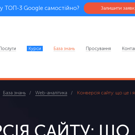
у ТОП-3 Google самостійно?
Залишити заявк
Послуги
Курси
База знань
Просування
Конта
База знань
Web-аналітика
Конверсія сайту: що це і як
ІЯ САЙТУ: ЩО Ц