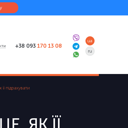
у
ua
+38 093
170 13 08
кти
ru
 її підрахувати
Е, ЯК ЇЇ