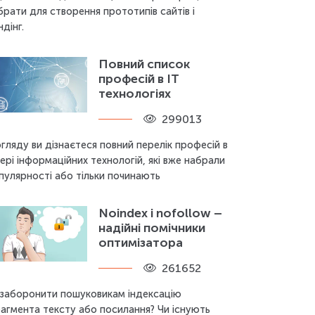
брати для створення прототипів сайтів і
ндінг.
Повний список
професій в IT
технологіях
299013
огляду ви дізнаєтеся повний перелік професій в
ері інформаційних технологій, які вже набрали
пулярності або тільки починають
Noindex і nofollow –
надійні помічники
оптимізатора
261652
 заборонити пошуковикам індексацію
агмента тексту або посилання? Чи існують