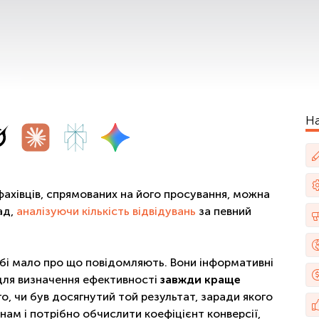
На
 фахівців, спрямованих на його просування, можна
ад,
аналізуючи кількість відвідувань
за певний
обі мало про що повідомляють. Вони інформативні
 для визначення ефективності
завжди краще
го, чи був досягнутий той результат, заради якого
 нам і потрібно обчислити коефіцієнт конверсії,