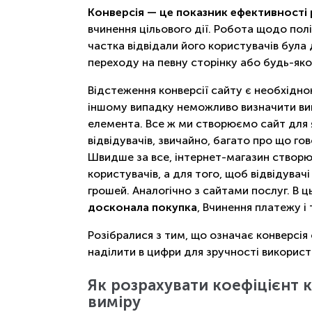
Конверсія — це показник ефективності
вчинення цільового дії. Робота щодо пол
частка відвідали його користувачів була
переходу на певну сторінку або будь-яког
Відстеження конверсії сайту є необхідн
іншому випадку неможливо визначити виг
елемента. Все ж ми створюємо сайт для я
відвідувачів, звичайно, багато про що го
Швидше за все, інтернет-магазин створює
користувачів, а для того, щоб відвідувач
грошей. Аналогічно з сайтами послуг. В 
досконала покупка
, Вчинення платежу і т
Розібралися з тим, що означає конверсія 
наділити в цифри для зручності викорис
Як розрахувати коефіцієнт к
виміру