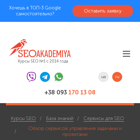
Хочешь в ТОП-3 Google
Оставить заявку
самостоятельно?
Курсы SEO №1 с 2014 года
ua
ru
+38 093
170 13 08
Курсы SEO
База знаний
Сервисы для SEO
Обзор сервисов управления задачами и
проектами