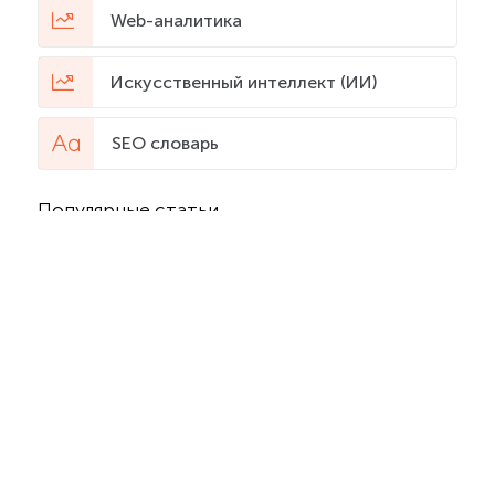
Web-аналитика
Искусственный интеллект (ИИ)
SEO словарь
Популярные статьи
Обзор сервисов для
создания прототипа
сайта
1224995
Как правильно
заполнять атрибуты alt
и title
614602