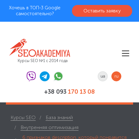
Хочешь в ТОП-3 Google
Оставить заявку
самостоятельно?
Курсы SEO №1 с 2014 года
ua
ru
+38 093
170 13 08
Курсы SEO
База знаний
Внутренняя оптимизация
6 признаков description, который понравится