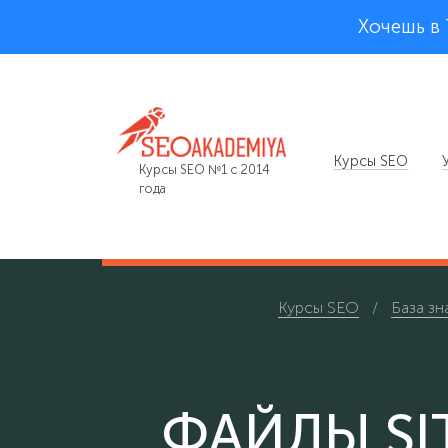
Хочешь в
Курсы SEO
Курсы SEO №1 с 2014
года
Курсы SEO
База зн
ФАЙЛЫ SI