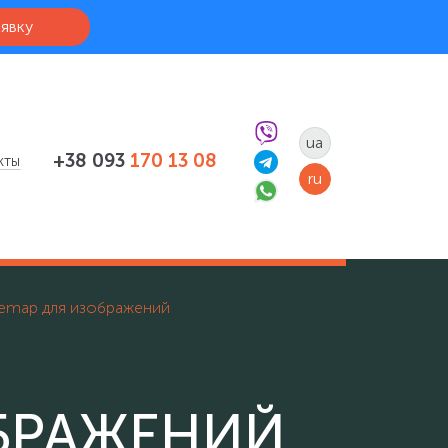
аявку
ua
+38 093
170 13 08
кты
ru
temap для изображений
ОБРАЖЕНИЙ