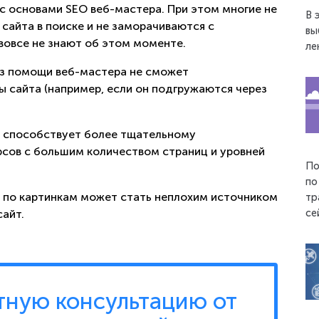
с основами SEO веб-мастера. При этом многие не
В 
сайта в поиске и не заморачиваются с
вы
 вовсе не знают об этом моменте.
ле
без помощи веб-мастера не сможет
ы сайта (например, если он подгружаются через
к способствует более тщательному
сов с большим количеством страниц и уровней
По
по
е по картинкам может стать неплохим источником
тр
се
сайт.
тную консультацию от