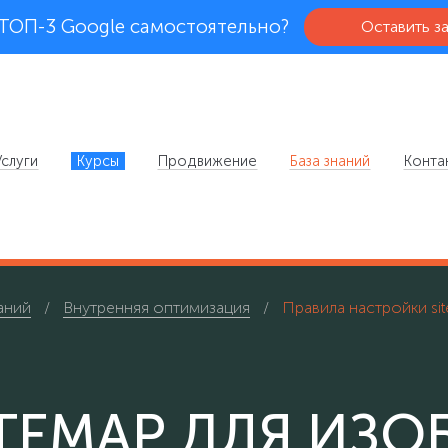
 ТОП-3 Google самостоятельно?
Оставить з
Услуги
Курсы
Продвижение
База знаний
Конта
аний
Внутренняя оптимизация
Правила настройки si
TEMAP ДЛЯ ИЗ