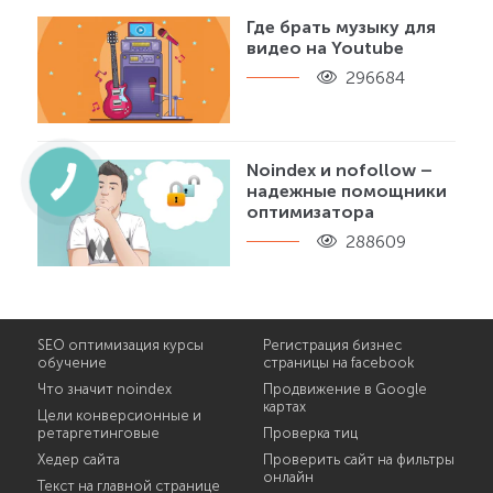
Где брать музыку для
видео на Youtube
296684
Noindex и nofollow –
надежные помощники
оптимизатора
288609
SEO оптимизация курсы
Регистрация бизнес
обучение
страницы на facebook
Что значит noindex
Продвижение в Google
картах
Цели конверсионные и
ретаргетинговые
Проверка тиц
Хедер сайта
Проверить сайт на фильтры
онлайн
Текст на главной странице