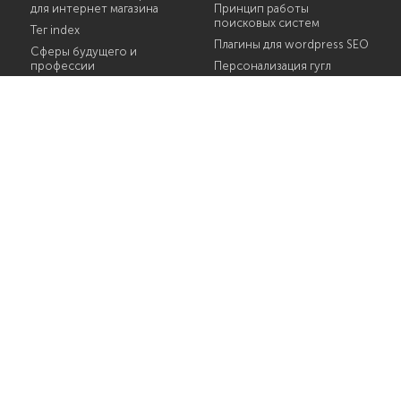
для интернет магазина
Принцип работы
поисковых систем
Тег index
Плагины для wordpress SEO
Сферы будущего и
профессии
Персонализация гугл
Статьи для seo
Невидимые ссылки на
сайте
Самые востребованные it
специальности
Наполнение сайта
контентом
Доменное имя выбрать
Проверка сайта на
валидность
Обзор CRM системы
Redirect 302 htaccess
Копирайтер seo
Инструменты онлайн
маркетинга
Яндекс карты добавить
Программа проверки
грамотности и пунктуации
онлайн
Что такое индекс
Курсы SEO
О проекте