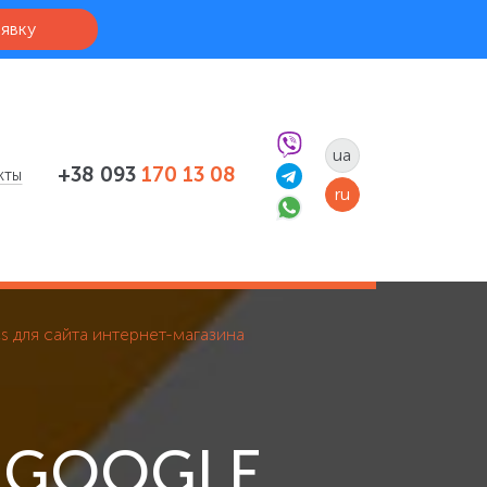
аявку
ua
+38 093
170 13 08
кты
ru
cs для сайта интернет-магазина
 GOOGLE