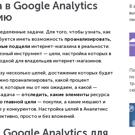
 в Google Analytics
В 
вы
сию
ле
еделенные задачи. Для того, чтобы узнать, как
ебуется иметь возможность
проанализировать,
ные подцели
интернет-магазина в реальности.
езный инструмент — цели, настройка которых в
ходкой для владельцев интернет-магазинов.
По
азу несколько целей, достижение которых будет
по
жно проанализировать, какой процент
тр
, которые мы от них ожидаем, а какой —
се
 задача —
отследить, какие элементы
ресурса
о главной цели
— покупки, а какие мешают и
 у конкурентов. Настройка целей в Аналитикс
ктивно, просто и без вложений.
 Google Analytics для