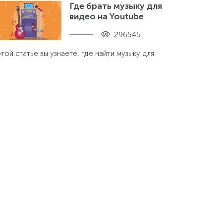
Где брать музыку для
видео на Youtube
296545
этой статье вы узнаете, где найти музыку для
ликов на Ютубе без нарушения авторских
ав, чтобы не получить бан или блокировку
Noindex и nofollow –
надежные
помощники
оптимизатора
288592
к запретить поисковикам индексацию
агмента текста или ссылки? Существуют ли
иверсальные способы? Всего один клик
деляет Вас от получения ответов!