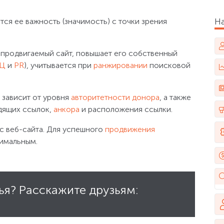
Н
тся ее важность (значимость) с точки зрения
 продвигаемый сайт, повышает его собственный
Ц
и
PR
), учитывается при
ранжировании
поисковой
 зависит от уровня
авторитетности
донора
, а также
одящих ссылок,
анкора
и расположения ссылки.
с веб-сайта. Для успешного
продвижения
нимальным.
ья? Расскажите друзьям: