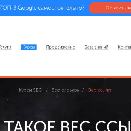
 ТОП-3 Google самостоятельно?
Оставить з
Услуги
Курсы
Продвижение
База знаний
Конта
Курсы SEO
Seo словарь
Вес ссылки
 ТАКОЕ ВЕС СС