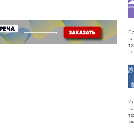
По
по
тр
се
Из
пр
те
ил