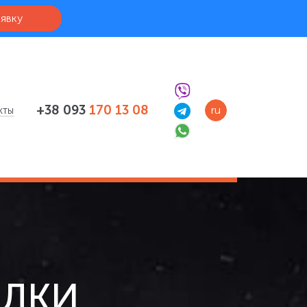
аявку
+38 093
170 13 08
ru
кты
ЫЛКИ