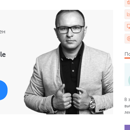
ен
le
П
В 
вы
ле