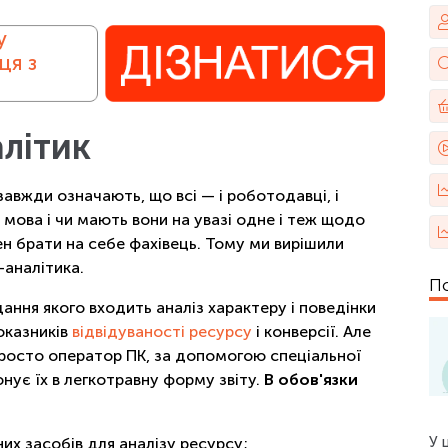
у
ця з
алітик
завжди означають, що всі — і роботодавці, і
 мова і чи мають вони на увазі одне і теж щодо
нен брати на себе фахівець. Тому ми вирішили
-аналітика.
По
ання якого входить аналіз характеру і поведінки
оказників
відвідуваності ресурсу
і конверсії. Але
просто оператор ПК, за допомогою спеціальної
нує їх в легкотравну форму звіту.
В обов'язки
У 
них засобів для аналізу ресурсу;