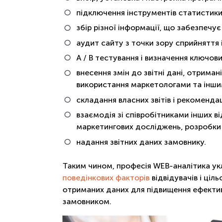
підключення інструментів статистики
збір різної інформації, що забезпечує
аудит сайту з точки зору сприйняття і
А / В тестування і визначення ключов
внесення змін до звітні дані, отрима
використання маркетологами та іншим
складання власних звітів і рекоменд
взаємодія зі співробітниками інших в
маркетингових досліджень, розробки с
надання звітних даних замовнику.
Таким чином, професія WEB-аналітика укл
поведінкових факторів
відвідувачів і ціл
отриманих даних для підвищення ефективн
замовником.