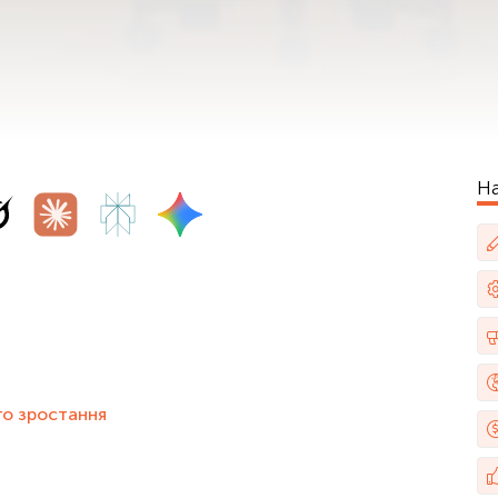
На
го зростання