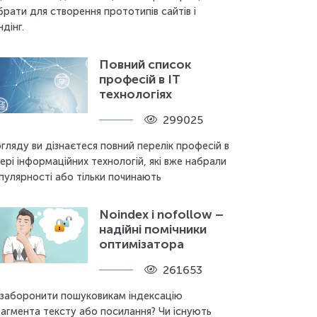
брати для створення прототипів сайтів і
ндінг.
Повний список
професій в IT
технологіях
299025
огляду ви дізнаєтеся повний перелік професій в
ері інформаційних технологій, які вже набрали
пулярності або тільки починають
Noindex і nofollow –
надійні помічники
оптимізатора
261653
 заборонити пошуковикам індексацію
агмента тексту або посилання? Чи існують