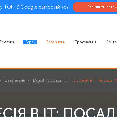
у ТОП-3 Google самостійно?
Залишити заявк
Послуги
Курси
База знань
Просування
Конта
База знань
Digital професії
Професія в IT: посада 
СІЯ В IT: ПОСАД