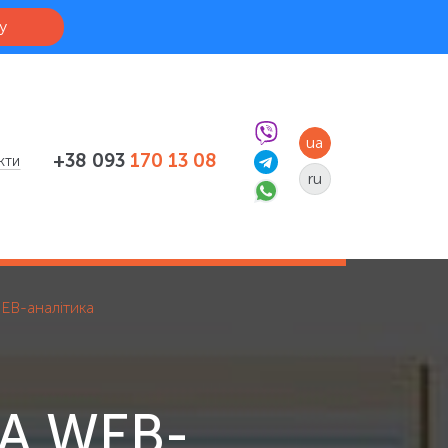
у
ua
+38 093
170 13 08
кти
ru
WEB-аналітика
А WEB-