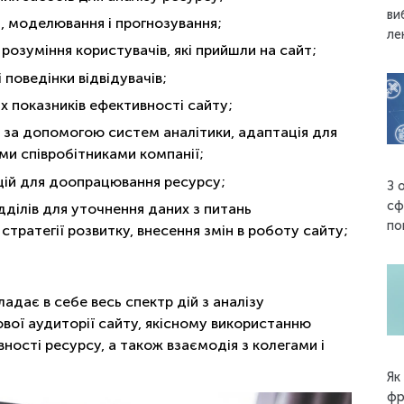
ви
, моделювання і прогнозування;
ле
 розуміння користувачів, які прийшли на сайт;
 поведінки відвідувачів;
их показників ефективності сайту;
ні за допомогою систем аналітики, адаптація для
и співробітниками компанії;
ацій для доопрацювання ресурсу;
З 
сф
ідділів для уточнення даних з питань
по
тратегії розвитку, внесення змін в роботу сайту;
адає в себе весь спектр дій з аналізу
ьової аудиторії сайту, якісному використанню
ості ресурсу, а також взаємодія з колегами і
Як
фр