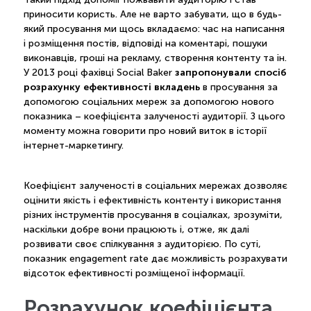
приносити користь. Але не варто забувати, що в будь-
який просування ми щось вкладаємо: час на написання
і розміщення постів, відповіді на коментарі, пошуки
виконавців, гроші на рекламу, створення контенту та ін.
запропонували спосіб
У 2013 році фахівці Social Baker
розрахунку ефективності вкладень
в просування за
допомогою соціальних мереж за допомогою нового
показника – коефіцієнта залученості аудиторії. З цього
моменту можна говорити про новий виток в історії
інтернет-маркетингу.
Коефіцієнт залученості в соціальних мережах дозволяє
оцінити якість і ефективність контенту і використання
різних інструментів просування в соціалках, зрозуміти,
наскільки добре вони працюють і, отже, як далі
розвивати своє спілкування з аудиторією. По суті,
показник engagement rate дає можливість розрахувати
відсоток ефективності розміщеної інформації.
Розрахунок коефіцієнта