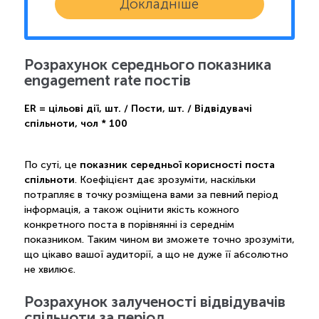
Докладніше
Розрахунок середнього показника
engagement rate постів
ER = цільові дії, шт. / Пости, шт. / Відвідувачі
спільноти, чол * 100
показник середньої корисності поста
По суті, це
спільноти
. Коефіцієнт дає зрозуміти, наскільки
потрапляє в точку розміщена вами за певний період
інформація, а також оцінити якість кожного
конкретного поста в порівнянні із середнім
показником. Таким чином ви зможете точно зрозуміти,
що цікаво вашої аудиторії, а що не дуже її абсолютно
не хвилює.
Розрахунок залученості відвідувачів
спільноти за період