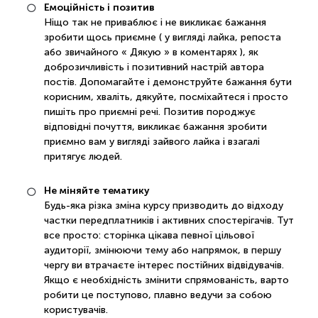
Емоційність і позитив
Ніщо так не приваблює і не викликає бажання
зробити щось приємне ( у вигляді лайка, репоста
або звичайного « Дякую » в коментарях ), як
доброзичливість і позитивний настрій автора
постів. Допомагайте і демонструйте бажання бути
корисним, хваліть, дякуйте, посміхайтеся і просто
пишіть про приємні речі. Позитив породжує
відповідні почуття, викликає бажання зробити
приємно вам у вигляді зайвого лайка і взагалі
притягує людей.
Не міняйте тематику
Будь-яка різка зміна курсу призводить до відходу
частки передплатників і активних спостерігачів. Тут
все просто: сторінка цікава певної цільової
аудиторії, змінюючи тему або напрямок, в першу
чергу ви втрачаєте інтерес постійних відвідувачів.
Якщо є необхідність змінити спрямованість, варто
робити це поступово, плавно ведучи за собою
користувачів.