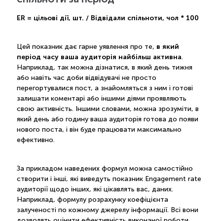
ER = цільові дії, шт. / Відвідали спільноти, чол * 100
в який
Цей показник дає гарне уявлення про те,
період часу ваша аудиторія найбільш активна
.
Наприклад, так можна дізнатися, в який день тижня
або навіть час доби відвідувачі не просто
перегортувалися пост, а знайомляться з ним і готові
залишати коментарі або іншими діями проявляють
свою активність. Іншими словами, можна зрозуміти, в
який день або годину ваша аудиторія готова до появи
нового поста, і він буде працювати максимально
ефективно.
За прикладом наведених формул можна самостійно
створити і інші, які виведуть показник Engagement rate
аудиторії щодо інших, які цікавлять вас, даних.
Наприклад, формулу розрахунку коефіцієнта
залученості по кожному джерелу інформації. Всі вони
дозволять оцінити ефективність виконаної роботи,