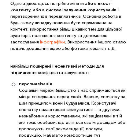
або в якості
Одне з двох: щось потрібно міняти
контенту, або в системі залучення користувачів
і
перетворення їх в передплатників. Основна робота в
будь-якому випадку повинна бути спрямована на
контент: використання більш цікавих тем для цільової
аудиторії, поліпшення контенту за допомогою
застосування
інфографіки
, Використання іншого стилю
подачі, додавання відео або фотоматеріалів і т. Д.
поширені і ефективні методи для
найбільш
підвищення
коефіцієнта залученості:
персоналізація
Соціальні мережі більшістю з нас сприймаються як
місце спілкування серед своїх. Власне, спочатку за
цим принципом вони і будувалися. Користувачі
спочатку налаштовані спілкуватися — з друзями,
незнайомими користувачами, які зацікавлені в тій
же темі, особами, що діляться своїм досвідом або
пропонують свої рекомендації, послуги,
продукцію. Набагато комфортніше тут