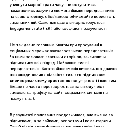
уникнути марної трати часу і не оступитися,
намагаючись залучити якомога більше передплатників
на свою сторінку, обов'язково обчислюйте корисність
виконаних дій. Саме для цього використовується
Engagement rate ( ER ) або коефіцієнт залученості.
Не так давно головним благом при просуванні в
соціальних мережах вважалося число передплатників.
За ними полювали власники сторінок, закликаючи
підписатися всіх підряд. Набравши тисячі
передплатників, багато бізнесменів виявили, що далеко
не завжди велика кількість тих, хто підписався
сприяє реальному зростанню
популярності і вже тим
більше не часто перетворюється на вигоду ( ріст
замовлень, трафіку на сайт, соціальних сигналів на
ньому і т. д. ).
В результаті полювання продовжилася, але вже не за
підписками, а за лайками, репостами і коментарями.
Такий підхід допоміг пожвавити аудиторію і став