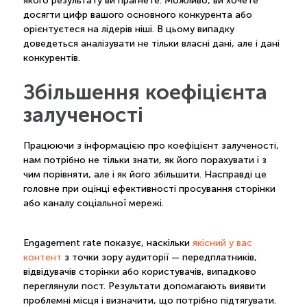
якого результату ви прагнете. Можливо, ви хочете
досягти цифр вашого основного конкурента або
орієнтуєтеся на лідерів ніші. В цьому випадку
доведеться аналізувати не тільки власні дані, але і дані
конкурентів.
Збільшення коефіцієнта
залученості
Працюючи з інформацією про коефіцієнт залученості,
нам потрібно не тільки знати, як його порахувати і з
чим порівняти, але і як його збільшити. Насправді це
головне при оцінці ефективності просування сторінки
або каналу соціальної мережі.
Engagement rate показує, наскільки
якісний у вас
контент
з точки зору аудиторії — передплатників,
відвідувачів сторінки або користувачів, випадково
переглянули пост. Результати допомагають виявити
проблемні місця і визначити, що потрібно підтягувати.