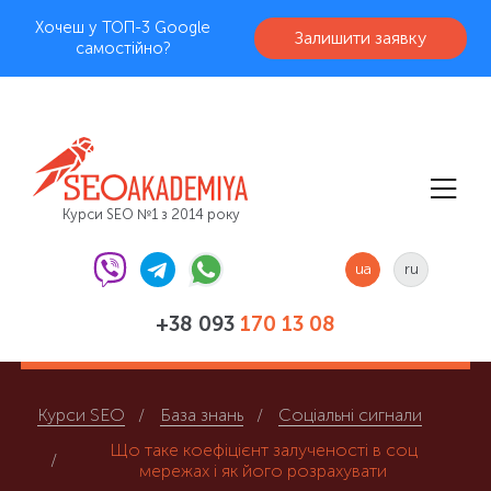
Хочеш у ТОП-3 Google
Залишити заявку
самостійно?
Курси SEO №1 з 2014 року
ua
ru
+38 093
170 13 08
Курси SEO
База знань
Соціальні сигнали
Що таке коефіцієнт залученості в соц
мережах і як його розрахувати