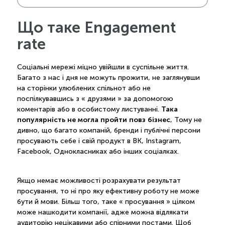
Що таке Engagement
rate
Соціальні мережі міцно увійшли в суспільне життя.
Багато з нас і дня не можуть прожити, не заглянувши
на сторінки улюблених спільнот або не
поспілкувавшись з « друзями » за допомогою
Така
коментарів або в особистому листуванні.
популярність не могла пройти повз бізнес
, Тому не
дивно, що багато компаній, бренди і публічні персони
просувають себе і свій продукт в ВК, Instagram,
Facebook, Однокласниках або інших соціалках.
Якщо немає можливості розрахувати результат
просування, то ні про яку ефективну роботу не може
бути й мови. Більш того, таке « просування » цілком
може нашкодити компанії, адже можна відлякати
аудиторію нецікавими або спірними постами. Щоб