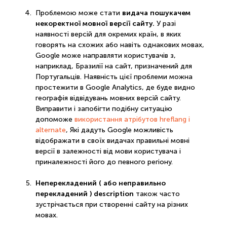
видача пошукачем
Проблемою може стати
некоректної мовної версії сайту.
У разі
наявності версій для окремих країн, в яких
говорять на схожих або навіть однакових мовах,
Google може направляти користувачів з,
наприклад, Бразилії на сайт, призначений для
Португальців. Наявність цієї проблеми можна
простежити в Google Analytics, де буде видно
географія відвідувань мовних версій сайту.
Виправити і запобігти подібну ситуацію
допоможе
використання атрібутов hreflang і
alternate
, Які дадуть Google можливість
відображати в своїх видачах правильні мовні
версії в залежності від мови користувача і
приналежності його до певного регіону.
Неперекладений ( або неправильно
перекладений ) description
також часто
зустрічається при створенні сайту на різних
мовах.