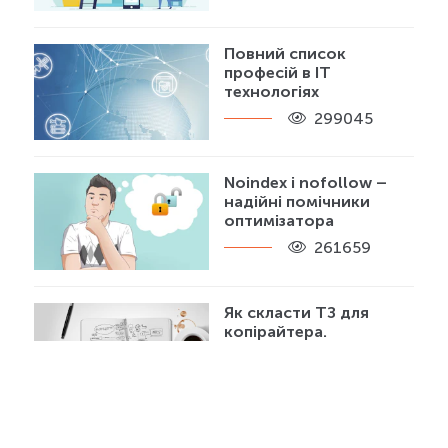
Повний список
професій в IT
технологіях
299045
Noindex і nofollow –
надійні помічники
оптимізатора
261659
Як скласти ТЗ для
копірайтера.
Покроковий посібник з
прикладом
250239
Як правильно