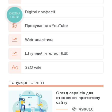
Digital професії
КНОПКА
СВЯЗИ
Просування в YouTube
Web-аналітика
Штучний інтелект (ШІ)
SEO wiki
Популярні статті
Огляд сервісів для
створення прототипу
сайту
498810