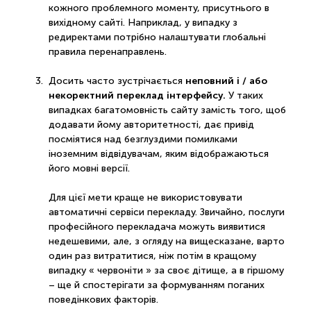
кожного проблемного моменту, присутнього в
вихідному сайті. Наприклад, у випадку з
редиректами потрібно налаштувати глобальні
правила перенаправлень.
неповний і / або
Досить часто зустрічається
некоректний переклад інтерфейсу.
У таких
випадках багатомовність сайту замість того, щоб
додавати йому авторитетності, дає привід
посміятися над безглуздими помилками
іноземним відвідувачам, яким відображаються
його мовні версії.
Для цієї мети краще не використовувати
автоматичні сервіси перекладу. Звичайно, послуги
професійного перекладача можуть виявитися
недешевими, але, з огляду на вищесказане, варто
один раз витратитися, ніж потім в кращому
випадку « червоніти » за своє дітище, а в гіршому
– ще й спостерігати за формуванням поганих
поведінкових факторів.