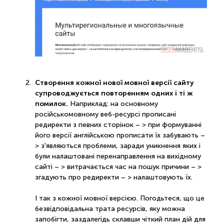
Створення кожної нової мовної версії сайту
супроводжується повторенням одних і ті ж
помилок.
Наприклад: на основному
російськомовному веб-ресурсі прописані
редиректи з певних сторінок – > при формуванні
його версії англійською прописати їх забувають –
> з'являються проблеми, заради уникнення яких і
були налаштовані перенаправлення на вихідному
сайті – > витрачається час на пошук причини – >
згадують про редиректи – > налаштовують їх.
І так з кожної мовної версією. Погодьтеся, що це
безвідповідальна трата ресурсів, яку можна
запобігти, заздалегідь склавши чіткий план дій для