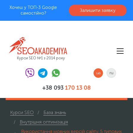
Хочеш у ТОП-3 Google
Залишити заявку
самостійно?
Курси SEO №1 з 2014 року
ua
ru
+38 093
170 13 08
Курси SEO
База знань
Внутрішня оптимізація
Використання мовних версій сайту. 5 типових