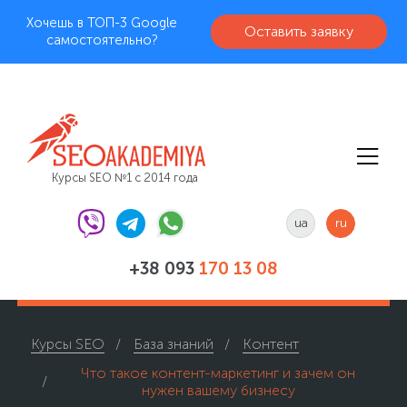
Хочешь в ТОП-3 Google
Оставить заявку
самостоятельно?
Курсы SEO №1 с 2014 года
ua
ru
+38 093
170 13 08
Курсы SEO
База знаний
Контент
Что такое контент-маркетинг и зачем он
нужен вашему бизнесу