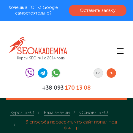
Хочешь в ТОП-3 Google
Оставить заявку
самостоятельно?
Курсы SEO №1 с 2014 года
ua
ru
+38 093
170 13 08
Курсы SEO
База знаний
Основы SEO
3 способа проверить что сайт попал под
фильтр