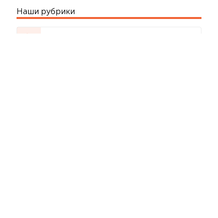
Наши рубрики
БЕСПЛАТНАЯ консультация
Основы SEO
Внутренняя оптимизация
Подбор запросов
Контент
Внешняя оптимизация
Закупка ссылок