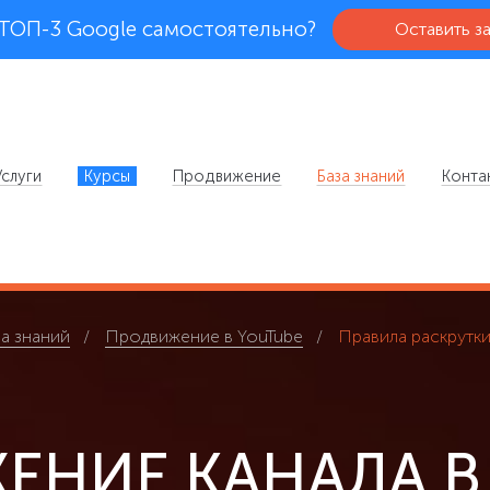
 ТОП-3 Google самостоятельно?
Оставить з
Услуги
Курсы
Продвижение
База знаний
Конта
а знаний
Продвижение в YouTube
Правила раскрутки
НИЕ КАНАЛА В