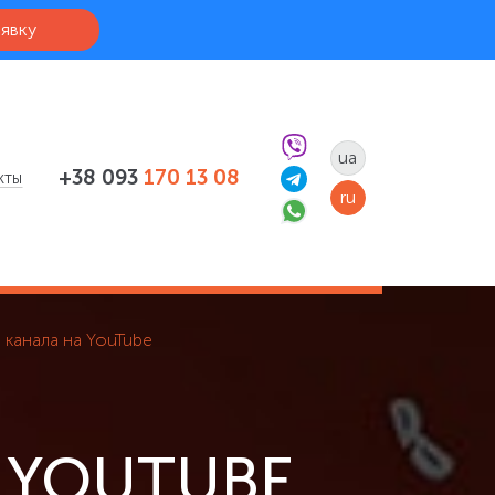
аявку
ua
+38 093
170 13 08
кты
ru
 канала на YouTube
 YOUTUBE.