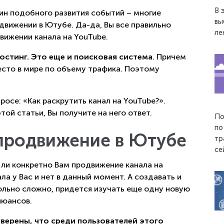
В 
ин подобного развития событий – многие
вы
одвижении в Ютубе. Да-да, Вы все правильно
ле
движении канала на YouTube.
остинг. Это еще и поисковая система
. Причем
место в мире по объему трафика. Поэтому
осе: «Как раскрутить канал на YouTube?».
ой статьи, Вы получите на него ответ.
По
по
продвижение в Ютубе
тр
се
 ли конкретно Вам продвижение канала на
ала у Вас и нет в данный момент. А создавать и
вольно сложно, придется изучать еще одну новую
нюансов.
уверены, что среди пользователей этого