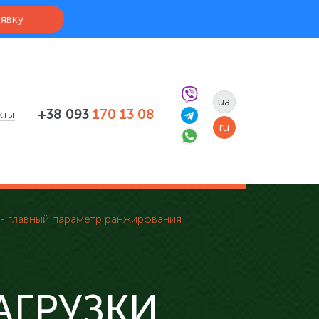
аявку
ua
+38 093
170 13 08
кты
ru
 - главный параметр ранжирования
АГРУЗКИ