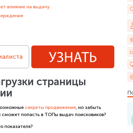
ет влияние на выдачу
тверждение
иалиста
агрузки страницы
ции
П
 возможные
секреты продвижения
, но забыть
он сможет попасть в ТОПы выдач поисковиков?
го показателя?