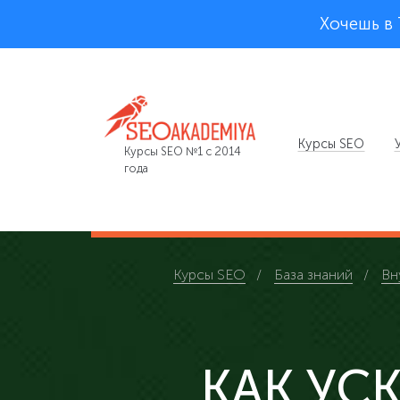
Хочешь в
Курсы SEO
Курсы SEO №1 с 2014
года
Курсы SEO
База знаний
Вн
КАК УС