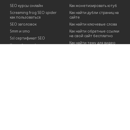
SEO курсы онлайн
Как монетизировать ютуб
Screaming frog SEO spider
Как найти дубли страниц на
как пользоваться
сайте
SEO заголовок
Как найти ключевые слова
Smm и smo
Как найти обратные ссылки
на свой сайт бесплатно
Ssl сертификат SEO
Как найти тему для видео
Как добавить фото в дзен
на youtube
Как изменить ссылку на
Как найти темы для статей
канал youtube
Как написать url адрес
Как к видео на ютубе
добавить субтитры
Как написать заголовок для
статьи
Как можно назвать канал на
ютуб
Как написать оффер
Сравнение CRM
Примеры посадочных
страниц
Расшифровка smm
SSL сертификат настройка
Google web console
Интересные темы для
постов
Директория
Внешние факторы
Аддурл