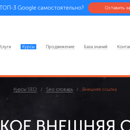
 ТОП-3 Google самостоятельно?
Оставить з
Услуги
Курсы
Продвижение
База знаний
Конта
Курсы SEO
Seo словарь
Внешняя ссылка
АКОЕ ВНЕШНЯЯ 