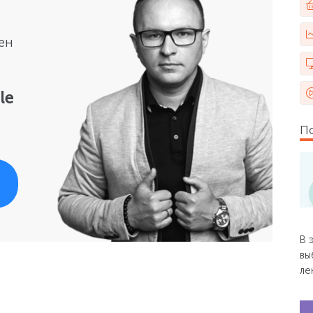
ен
le
П
В 
вы
ле