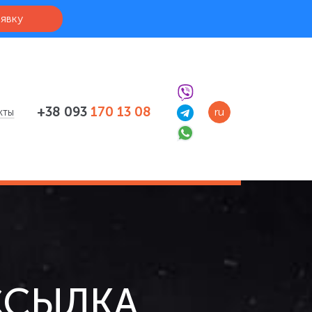
аявку
+38 093
170 13 08
ru
кты
ССЫЛКА