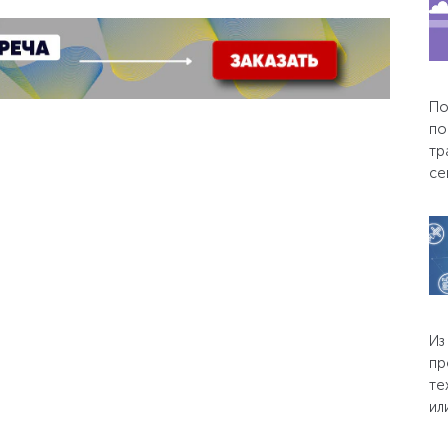
По
по
тр
се
Из
пр
те
ил