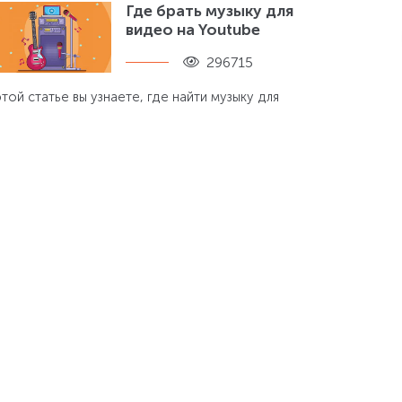
Где брать музыку для
видео на Youtube
296715
этой статье вы узнаете, где найти музыку для
ликов на Ютубе без нарушения авторских
ав, чтобы не получить бан или блокировку
Noindex и nofollow –
надежные
помощники
оптимизатора
288614
к запретить поисковикам индексацию
агмента текста или ссылки? Существуют ли
иверсальные способы? Всего один клик
деляет Вас от получения ответов!