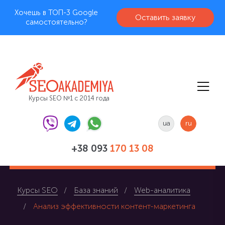
Хочешь в ТОП-3 Google
Оставить заявку
самостоятельно?
Курсы SEO №1 с 2014 года
ua
ru
+38 093
170 13 08
Курсы SEO
База знаний
Web-аналитика
Анализ эффективности контент-маркетинга