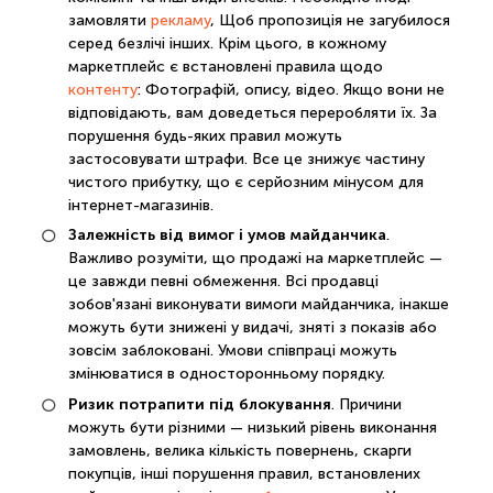
замовляти
рекламу
, Щоб пропозиція не загубилося
серед безлічі інших. Крім цього, в кожному
маркетплейс є встановлені правила щодо
контенту
: Фотографій, опису, відео. Якщо вони не
відповідають, вам доведеться переробляти їх. За
порушення будь-яких правил можуть
застосовувати штрафи. Все це знижує частину
чистого прибутку, що є серйозним мінусом для
інтернет-магазинів.
Залежність від вимог і умов майданчика
.
Важливо розуміти, що продажі на маркетплейс —
це завжди певні обмеження. Всі продавці
зобов'язані виконувати вимоги майданчика, інакше
можуть бути знижені у видачі, зняті з показів або
зовсім заблоковані. Умови співпраці можуть
змінюватися в односторонньому порядку.
Ризик потрапити під блокування
. Причини
можуть бути різними — низький рівень виконання
замовлень, велика кількість повернень, скарги
покупців, інші порушення правил, встановлених