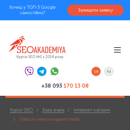
Хочеш у ТОП-3 Google
Залишити заявку
самостійно?
Курси SEO №1 з 2014 року
ua
ru
+38 093
170 13 08
Курси SEO
База знань
Інтернет магазин
Плюси і мінуси маркетплейс