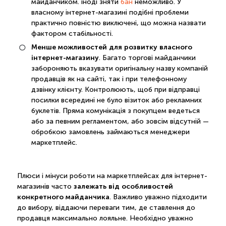
майданчиком. іноді зняти
бан
неможливо. У
власному інтернет-магазині подібні проблеми
практично повністю виключені, що можна назвати
фактором стабільності.
Менше можливостей для розвитку власного
інтернет-магазину
. Багато торгові майданчики
забороняють вказувати оригінальну назву компаній
продавців як на сайті, так і при телефонному
дзвінку клієнту. Контролюють, щоб при відправці
посилки всередині не було візиток або рекламних
буклетів. Пряма комунікація з покупцем ведеться
або за певним регламентом, або зовсім відсутній —
обробкою замовлень займаються менеджери
маркетплейс.
Плюси і мінуси роботи на маркетплейсах для інтернет-
залежать від особливостей
магазинів часто
конкретного майданчика
. Важливо уважно підходити
до вибору, віддаючи переваги тим, де ставлення до
продавця максимально лояльне. Необхідно уважно