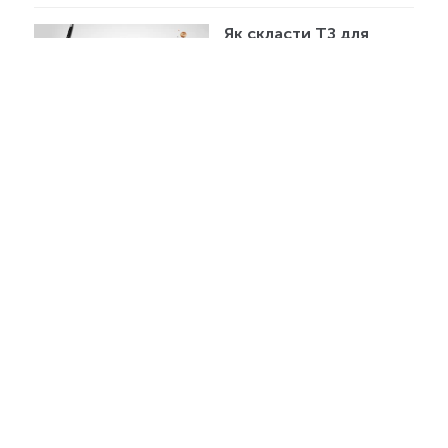
Як скласти ТЗ для
копірайтера.
Покроковий посібник з
прикладом
249962
Як правильно
заповнювати атрибути
alt і title
203793