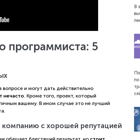
В 
вы
ле
о программиста: 5
По
ых
по
тр
в вопросе и могут дать действительно
се
т нечасто
. Кроме того, проект, который
гичным вашему. В ином случае это не лучший
а.
ю компанию с хорошей репутацией
ми обещает блестящий результат, но
стоит