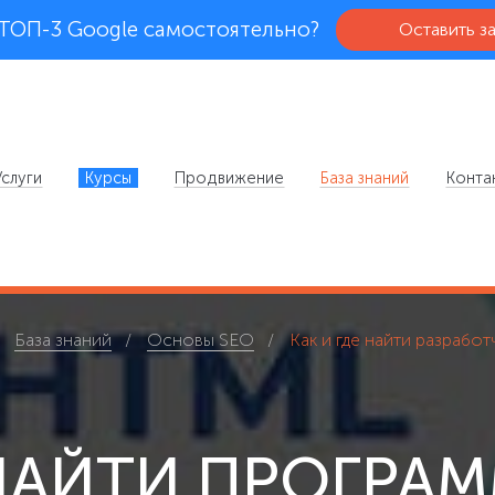
 ТОП-3 Google самостоятельно?
Оставить з
Услуги
Курсы
Продвижение
База знаний
Конта
База знаний
Основы SEO
Как и где найти разработ
 НАЙТИ ПРОГРА