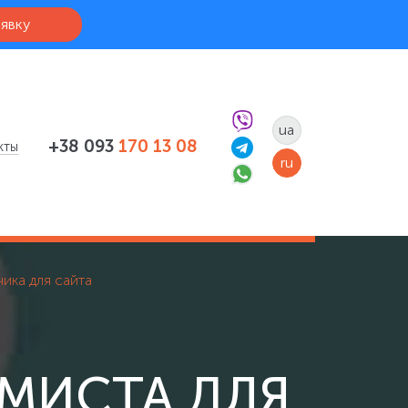
аявку
ua
+38 093
170 13 08
кты
ru
чика для сайта
ММИСТА ДЛЯ