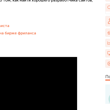
о том, как найти хорошего разработчика сайтов,
миста
 на бирже фриланса
П