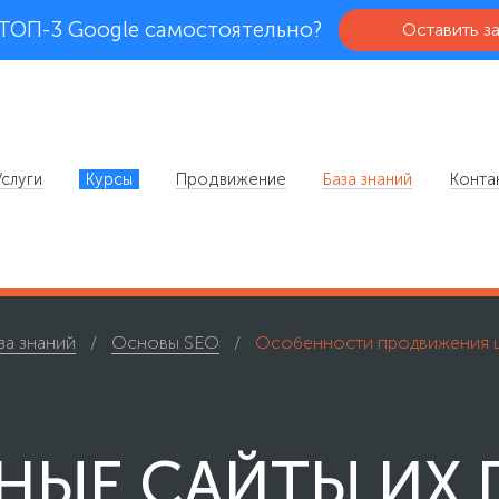
 ТОП-3 Google самостоятельно?
Оставить з
Услуги
Курсы
Продвижение
База знаний
Конта
за знаний
Основы SEO
Особенности продвижения 
НЫЕ САЙТЫ ИХ 