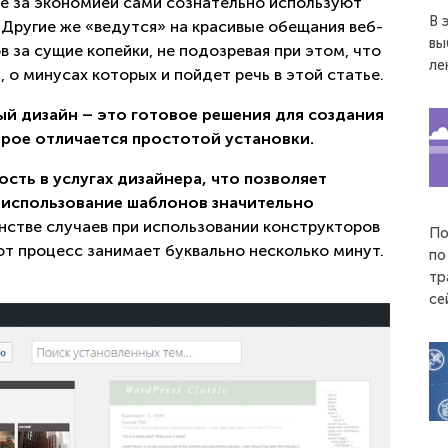
е за экономией сами сознательно используют
В 
 Другие же «ведутся» на красивые обещания веб-
вы
 за сущие копейки, не подозревая при этом, что
ле
 о минусах которых и пойдет речь в этой статье.
й дизайн – это готовое решения для создания
орое отличается простотой установки.
ть в услугах дизайнера, что позволяет
 использование шаблонов значительно
нстве случаев при использовании конструкторов
По
т процесс занимает буквально несколько минут.
по
тр
се