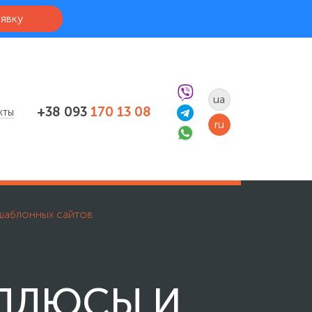
аявку
ua
+38 093
170 13 08
кты
ru
шаблонных сайтов
ПЛЮСЫ И