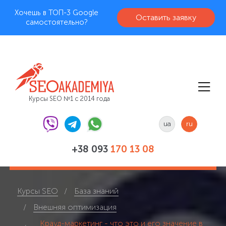
Хочешь в ТОП-3 Google
Оставить заявку
самостоятельно?
Курсы SEO №1 с 2014 года
ua
ru
+38 093
170 13 08
Курсы SEO
База знаний
Внешняя оптимизация
Крауд-маркетинг - что это и его значение в