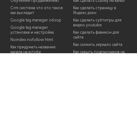
Обучение продвижению
Как сделать ссылку на канал
Crm система что это такое
Как сделать страницу в
как выглядит
Яндекс дзен
Google tag manager обзор
Как сделать субтитры для
видео youtube
Google tag manager
установка и настройка
Как сделать фавикон для
сайта
Noindex nofollow html
Как склеить зеркало сайта
Как придумать название
канала на ютубе
Как скрыть подписчиков на
youtube
Как продвинуть сайт в
поисковиках
Как снимать видео обзоры
самостоятельно
Как снимать видео отзыв
Как сделать https для сайта
Как снять бан на youtube
Как сделать интро для
канала youtube
Что такое ошибка 404
Seo оптимизированный
текст
Домен сайта проверить
Преимущества
контекстная реклама
Оформление товара
Проверка юзабилити
302 status
Бесплатное размещение
сайтов