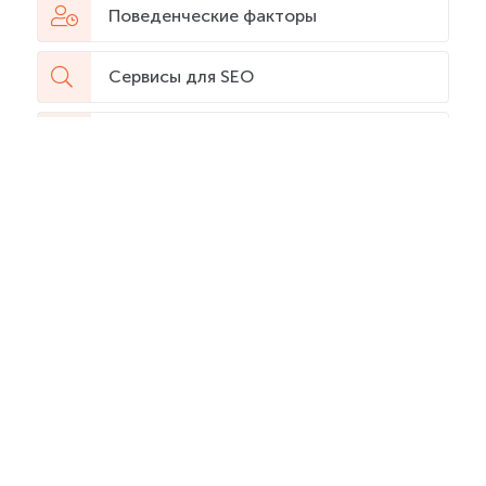
Поведенческие факторы
Сервисы для SEO
Интернет-магазин
Digital профессии
Продвижение в YouTube
Web-аналитика
Искусственный интеллект (ИИ)
SEO словарь