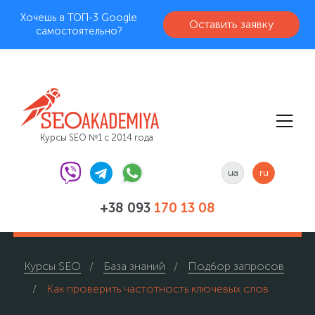
Хочешь в ТОП-3 Google
Оставить заявку
самостоятельно?
Курсы SEO №1 с 2014 года
ua
ru
+38 093
170 13 08
Курсы SEO
База знаний
Подбор запросов
Как проверить частотность ключевых слов