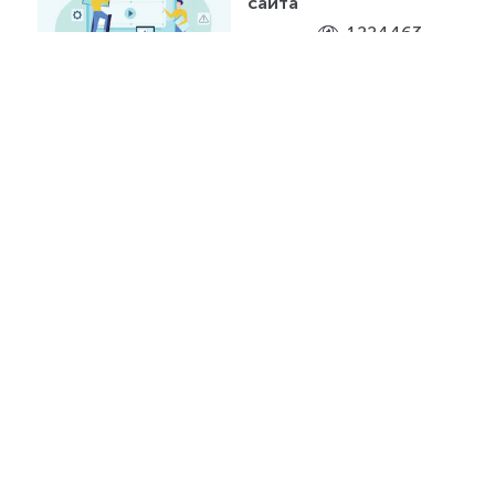
сайта
1224463
Как правильно
заполнять атрибуты alt
и title
611301
Полный список
профессий в IT
технологиях
346632
Где брать музыку для
видео на Youtube
296481