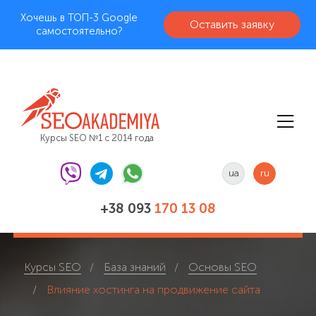
Хочешь в ТОП-3 Google
Оставить заявку
самостоятельно?
Курсы SEO №1 с 2014 года
ua
ru
+38 093
170 13 08
Курсы SEO
База знаний
Основы SEO
Влияние хостинга на продвижение сайта