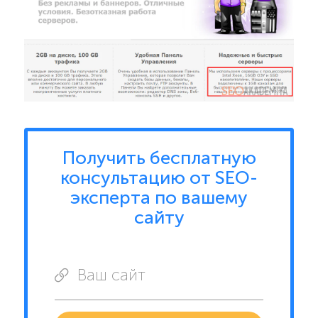
ХОЧЕШЬ В ТОП-3
GOOGLE
САМОСТОЯТЕЛЬНО?
Получить бесплатную
консультацию от SEO-
ДА
эксперта по вашему
сайту
НЕТ
Ваш сайт